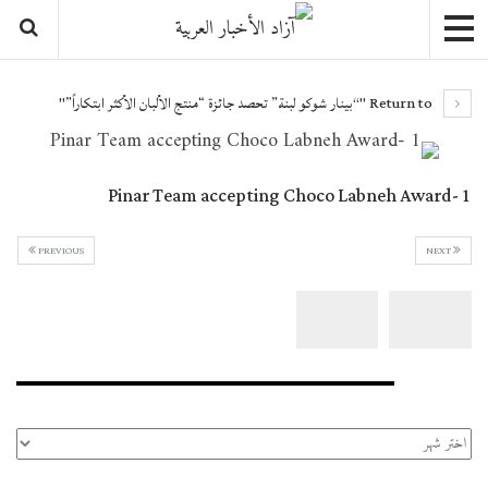
Return to "“بينار شوكو لبنة” تحصد جائزة “منتج الألبان الأكثر ابتكاراً”"
Pinar Team accepting Choco Labneh Award- 1
PREVIOUS
NEXT
الأرشيف
الأرشيف