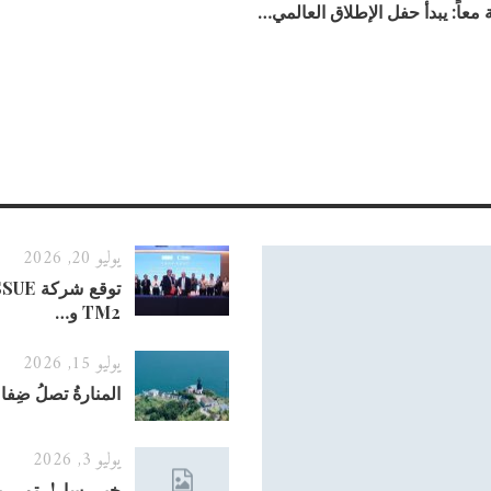
يوليو 20, 2026
TM2 و…
يوليو 15, 2026
المنارةُ تصلُ ضِف
يوليو 3, 2026
خبر سار! تم ر