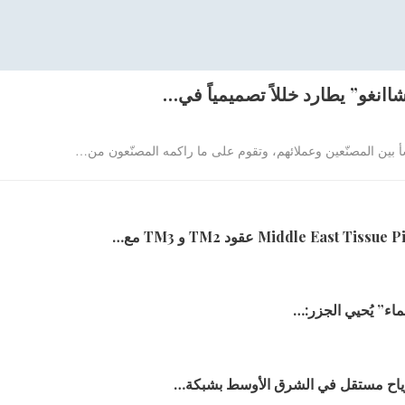
نغو” يطارد خللاً تصميمياً في…
أ بين المصنّعين وعملائهم، وتقوم على ما راكمه المصنّعون من
…
ماء” يُحيي الجزر:…
رياح مستقل في الشرق الأوسط بشبكة…