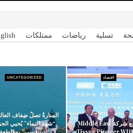
حة
تسلية
رياضات
ممتلكات
glish
اقتصاد
UNCATEGORIZED
المنارةُ تصلُ ضِفاف العال
توقع شركة Middle East
“شهد النماء” يُحيي الجز
Tissue Pioneer WH
“شينغسي” بمقاطعة