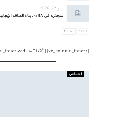
يونيو 29, 2026
متجذرة في GBA ، بناء الطاقة الإيجابية معاً: يبدأ حفل الإطلاق العالمي…
NEXT
PREV
[/vc_column_inner][vc_column_inner width=”1/2″]
Recent Posts
اجتماعي