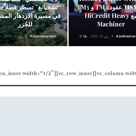
TISSUE عقود TM2 و TM3
“تشجيانغ” تسطر فصلاً جد
مع HiCredit Heavy
في مسيرة الازدهار المش
Machiner
للجُزر
يوليو 20, 2026
0
يوليو 15, 2026
Azadnewsarabic
Azadnewsar