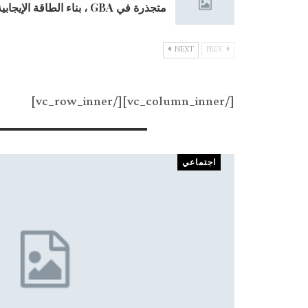
متجذرة في GBA ، بناء الطاقة الإيجابية معاً: يبدأ حفل الإطلاق العالمي…
NEXT
PREV
[/vc_column_inner][/vc_row_inner]
Recent Posts
اجتماعي