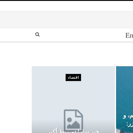
En
اقتصاد
م، و
ر:
خبر سار! تم ربط أكبر