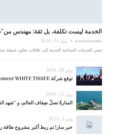
الخدمة ليست تكلفة، بل ثقة: مهندس من”شاا
يوليو 31, 2026
Azadnewsarabic
تشير الخدمات الصناعية الحديثة إلى علاقات تعاون عميقة تنش
يوليو 20, 2026
توقع شركة Middle East Tissue Pioneer WHITE TISSUE عقود TM2 و TM3 مع…
يوليو 15, 2026
المنارةُ تصلُ ضِفاف العالم، و “شهد الن
يوليو 3, 2026
خبر سار! تم ربط أكبر مشروع طاقة 