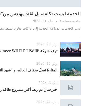
الخدمة ليست تكلفة، بل ثقة: مهندس من”شاا
يوليو 31, 2026
Azadnewsarabic
تشير الخدمات الصناعية الحديثة إلى علاقات تعاون عميقة تنش
يوليو 20, 2026
توقع شركة Middle East Tissue Pioneer WHITE TISSUE عقود TM2 و TM3 مع…
يوليو 15, 2026
المنارةُ تصلُ ضِفاف العالم، و “شهد الن
يوليو 3, 2026
خبر سار! تم ربط أكبر مشروع طاقة 
يونيو 29, 2026