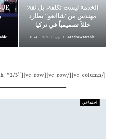
الخدمة ليست تكلفة، بل ثقة:
مهندس من”شاانغو” يطارد
خللاً تصميمياً في تركيا
يوليو 31, 2026
0
abic
Azadnewsarabic
[/vc_column][/vc_row][vc_row][vc_column width=”2/3″][vc_row_inner][vc_column_inner width=”1/2″]
Recent Posts
اجتماعي