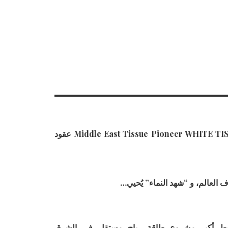
توقع شركة Middle East Tissue Pioneer WHITE TISSUE عقود
اف العالم، و “شهد النماء” يُحيي…
بط أكبر مشروع طاقة رياح مستقل في الشرق