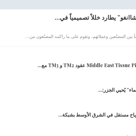
نغو” يطارد خللاً تصميمياً في…
أ بين المصنّعين وعملائهم، وتقوم على ما راكمه المصنّعون من
…
ماء” يُحيي الجزر:…
رياح مستقل في الشرق الأوسط بشبكة…