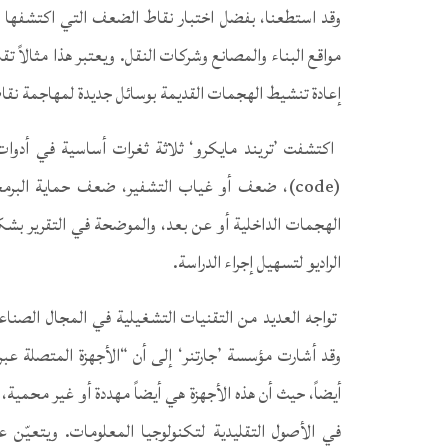
وقد استطعنا، بفضل اختبار نقاط الضعف التي اكتشفها با
مواقع البناء والمصانع وشركات النقل. ويعتبر هذا مثالاً تق
إعادة تنشيط الهجمات القديمة بوسائل جديدة لمهاجمة نقاط 
code)‎‏)‏‏، ضعف أو غياب التشفير، ضعف حماية ا
الراديو لتسهيل إجراء الدراسة.‏
‏‎ ‎‏‏تواجه العديد من التقنيات التشغيلية في المجال الص
وقد أشارت مؤسسة ’جارتنر‘ إلى أن “الأجهزة المتصلة عب
أيضاً، حيث أن هذه الأجهزة هي أيضاً مهددة أو غير محمية، و
في الأصول التقليدية لتكنولوجيا المعلومات. ويتعيّن ع