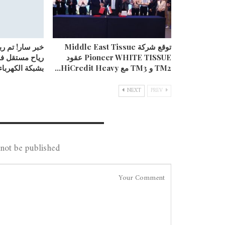
توقع شركة Middle East Tissue
خبر سار! تم ر
Pioneer WHITE TISSUE عقود
رياح مستقل ف
TM2 و TM3 مع HiCredit Heavy…
بشبكة الكهرباء
NEXT
PREV
Leave A Reply
not be published.