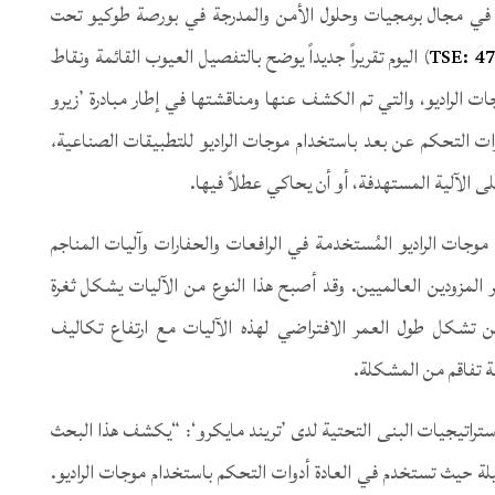
مياً في مجال برمجيات وحلول الأمن والمدرجة في بورصة طوكيو تحت
‎TSE: 47
‏) اليوم تقريراً جديداً يوضح بالتفصيل العيوب القائمة ونقاط
 الراديو، والتي تم الكشف عنها ومناقشتها في إطار مبادرة ’زيرو
وات التحكم عن بعد باستخدام موجات الراديو للتطبيقات الصناعية‏
‏،‏
آلية المستهدفة، أو أن يحاكي عطلاً فيها.‏
ام موجات الراديو المُستخدمة في الرافعات والحفارات وآليات المناجم
 المزودين العالميين. وقد أصبح هذا النوع من الآليات يشكل ثغرة
حين تشكل طول العمر الافتراضي لهذه الآليات مع ارتفاع تكاليف
 تفاقم من المشكلة.‏
ن استراتيجيات البنى التحتية لدى ’تريند مايكرو‘: “يكشف هذا البحث
لة حيث تستخدم في العادة أدوات التحكم باستخدام موجات الراديو.