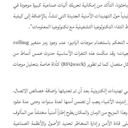
حثونا، التأكد من إمكانية تحريك آليات صناعية كبيرة موجودة في
ليدياً حول التهديدات الأمنية الجديدة التي تنشأ، بالإضافة إلى كيفية
التقاء التكنولوجيا التشغيلية مع تكنولوجيا المعلومات”.‏
‏‎ ‎‏‏اكتشفت ’تريند مايكرو‘ ثلاثة ثغرات أساسية في أدوات التحكم باستخدام موجات الراديو: عدم وجود رمز متغير ‏‎rolling
لبرمجيات؛ وقد مكّنت هذه الثغرات الأساسية حدوث خمس أنماط من
الهجمات الداخلية أو عن بعد، والموضحة في التقرير بشكل مفصل. كما تم تطوير ‏‎RFQuack)‎‏)‏‏ كأداة خاصة بتحليل موجات
ناعي تهديدات إلكترونية بعد أن تم تحديثها بإضافة خصائص الاتصال،‏‏
ر إنترنت الأشياء يجب أن تضمن أمنها لعدة سنوات وحتى عدة عقود
هذا المزيج من الزمان والمكان يطرح إطاراً أمنياً مختلفاً عن المألوف
لى قادة الأمن وإدارة المخاطر تحديد الأصول والأنظمة الصناعية