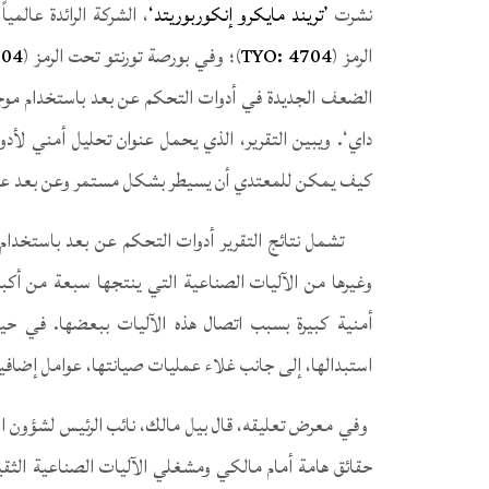
‏‏نشرت ‏
‏’تريند مايكرو إنكوربوريتد‘‏
‏، الشركة الرائدة عال
الرمز‏‏ (‏
‎TYO: 4704‎
‏)‏‏؛ وفي بورصة تورنتو تحت الرمز (‏
04‎
الضعف الجديدة في أدوات التحكم عن بعد باستخدام موجات
داي‘. ويبين التقرير، الذي يحمل عنوان ‏‏تحليل أمني لأد
كيف يمكن للمعتدي أن يسيطر بشكل مستمر وعن بعد على ال
‏‎ ‎‏‏تشمل نتائج التقرير أدوات التحكم عن بعد باستخد
وغيرها من الآليات الصناعية التي ينتجها سبعة من أكبر
أمنية كبيرة بسبب اتصال هذه الآليات ببعضها.‏‏ ‏‏في 
استبدالها، إلى جانب غلاء عمليات صيانتها، عوامل إضافية
‏‎ ‎‏‏وفي معرض تعليقه، قال بيل مالك، نائب الرئيس لشؤو
حقائق هامة أمام مالكي ومشغلي الآليات الصناعية الثقي