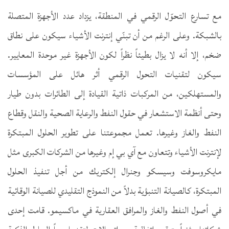
مع تسارع التحوّل الرقمي في المنطقة، يزداد عدد الأجهزة المتصلة
بالشبكة. وعلى الرغم من أن تبنّي إنترنت الأشياء سيكون على نطاق
ضخم، إلا أنه لا يزال بطيئاً نظراً لكون الأجهزة غير موحدة المعايير.
سيكون لتقنيات التحول الرقمي أثر هائل على المؤسسات
والمستهلكين، من المركبات ذاتية القيادة إلى الطائرات بدون طيار
وحتى أنظمة الاستشعار في حقول النفط والرعاية الصحية والنقل وقطاع
النفط والغاز وغيرها. تعمل مجموعتنا على تطوير الحلول المبتكرة
لإنترنت الأشياء وتتعاون مع آي بي إم وغيرها من الشركات الكبرى مثل
مايكروسوفت وسيسكو وجنرال إلكتريك من أجل تنفيذ الحلول
المبتكرة، كالصيانة التنبؤية بدلاً من النموذج التقليدي للصيانة الوقائية
في أصول النفط والغاز والمرافق العقارية في ماكسيمو. قامت إحدى