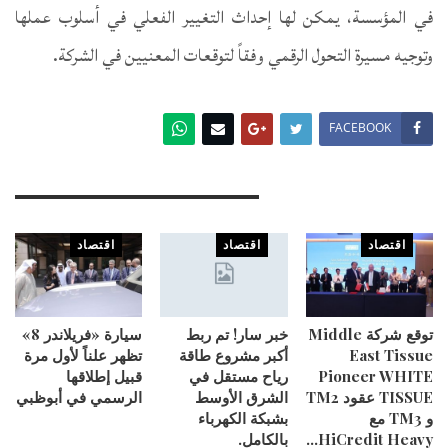
في المؤسسة، يمكن لها إحداث التغيير الفعلي في أسلوب عملها
وتوجيه مسيرة التحول الرقمي وفقاً لتوقعات المعنيين في الشركة.
FACEBOOK
You Might Also Like
اقتصاد
اقتصاد
اقتصاد
توقع شركة Middle
خبر سار! تم ربط
سيارة «فريلاندر 8»
East Tissue
أكبر مشروع طاقة
تظهر علناً لأول مرة
Pioneer WHITE
رياح مستقل في
قبيل إطلاقها
TISSUE عقود TM2
الشرق الأوسط
الرسمي في أبوظبي
و TM3 مع
بشبكة الكهرباء
HiCredit Heavy…
بالكامل.