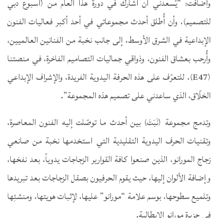
وأضافت: “يُسعدني أن أُشارك في دورة هذا العام من (أسبوع دبي
للتصميم)، وأن أُطلق أحدث مجموعاتي في أحد أكبر فعاليات الفنون
الإبداعية في الشرق الأوسط، إلى جانب نخبة من الفنانين العالميين،
وأُرحب بعشاق الفنون، وذواقي جماليات التصاميم الفاخرة، في منصتنا
(E47)، للتعرّف على هذه الحرفة اليدوية الفريدة، والإشراف الإبداعي
الخلّاق، الذي ساعدني على تصميم هذه المجموعة”.
وتدمج مجموعة (نَبَتَ) بين أحدث ما توصّلت إليه الفنون المعاصرة،
وتقنيات الحرف اليدوية التقليدية التي استخدمها نخبة من صانعي
زجاج المورانو، الذين صنعوا كافة القوارير الزجاجات يدوياً، بعد نفخها،
وإضافة الألوان إليها، حيث يقوم الحرفيون بصقل الزجاجات بعد تبريدها
وتلميع سطوحها، بوسم علامة “مورانو” عليها، لإثبات هويتها، ومنشئِها
في جزيرة مورانو الإيطالية.