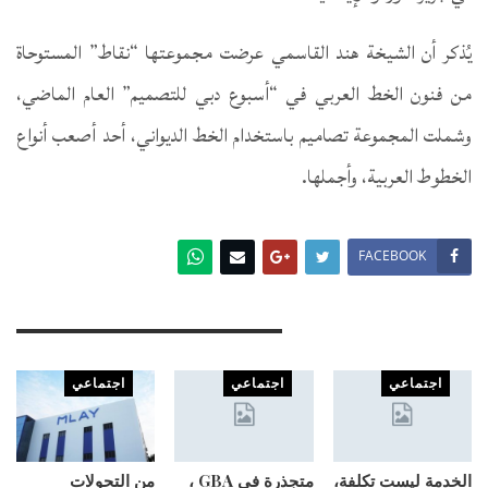
يُذكر أن الشيخة هند القاسمي عرضت مجموعتها “نقاط” المستوحاة
من فنون الخط العربي في “أسبوع دبي للتصميم” العام الماضي،
وشملت المجموعة تصاميم باستخدام الخط الديواني، أحد أصعب أنواع
الخطوط العربية، وأجملها.
FACEBOOK
You Might Also Like
اجتماعي
اجتماعي
اجتماعي
الخدمة ليست تكلفة،
متجذرة في GBA ،
من التحولات