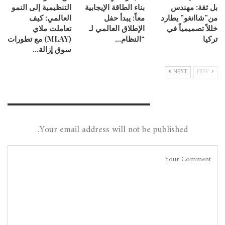
بل ثقة: مهندس
بناء الطاقة الإيجابية
التنظيمية إلى النمو
من”شاانغو” يطارد
معاً: يبدأ حفل
العالمي: كيف
خللاً تصميمياً في
الإطلاق العالمي لـ
تعاملت ملاي
تركيا
“النظام…
(MLAY) مع تطورات
سوق إزالة…
NEXT
PREV
Leave A Reply
Your email address will not be published.