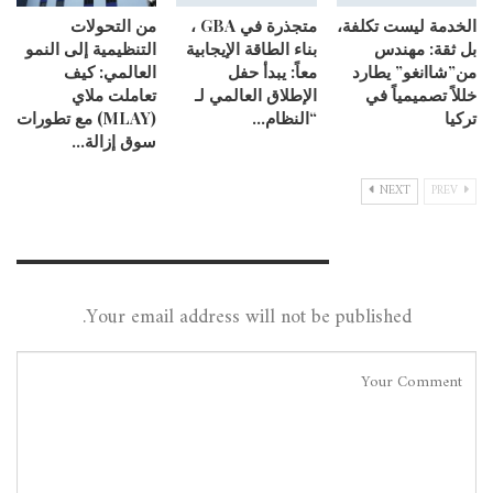
الخدمة ليست تكلفة،
متجذرة في GBA ،
من التحولات
بل ثقة: مهندس
بناء الطاقة الإيجابية
التنظيمية إلى النمو
من”شاانغو” يطارد
معاً: يبدأ حفل
العالمي: كيف
خللاً تصميمياً في
الإطلاق العالمي لـ
تعاملت ملاي
تركيا
“النظام…
(MLAY) مع تطورات
سوق إزالة…
NEXT
PREV
Leave A Reply
Your email address will not be published.