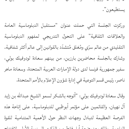
يستطيعون”.
وركزت الجلسة التي حملت عنوان “مستقبل الدبلوماسية العامة
والعلاقات الثقافية” على التحول التدريجي لمفهوم الدبلوماسية
التقليدي من عالم سرّي ومُغلق مُتشدّد بالقوانين إلى عالم أكثر شفافية.
وشارك بالجلسة محاضرين بارزين، من بينهم سعادة لودوفيك بولي،
سفير جمهورية فرنسا لدى دولة الإمارات العربية المتحدة، وسعادة ماهر
ناصر، رئيس قسم التوعية في إدارة شؤون الإعلام بالأمم المتحدة.
وقال سعادة لودوفيك بولي: “أتوجه بالشكر لسمو الشيخ عبدالله بن زايد
آل نهيان، والقائمين على مؤتمر أبوظبي للدبلوماسية، على إتاحة هذه
الفرصة العظيمة لتبادل وجهات النظر حول الأهمية المتنامية للقوة
الناعمة. وذلك بعد بضعة أيام فقط من الذكرى السنوية الأولى لافتتاح