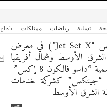
حة
تسلية
رياضات
ممتلكات
glish
إطـلاق (جيت سيت إكس “Jet Set X”) في معرض
ال
الشرق الأوسط وشمال أفريقيا
الأ
(MEBAA)؛ معلناً عن تسمية “داسو فالكون 8 إكس”
يين “جيتكس” كشركة خدمات
اقتصاد