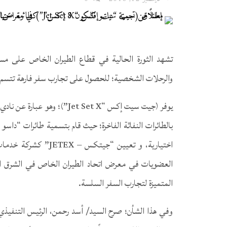
تشهد الثورة الحالية في قطاع الطيران الخاص على مست
والرحلات الشخصية؛ للحصول على تجارب سفر فارهة تتسم ب
يوفر (جيت سيت إكس “et Set X
بالطائرات النفاثة الفاخرة؛ حيث قام بتسمية طائرات “داسو فالكون 8 إكس – viation Falcon 8X
اختيارية، و تعيين “جيتكس – JETEX” كشركة خدمات جوية
المتميزة لتجارب السفر السلسة.
وفي هذا الشأن؛ صرح السيد/ أسد رحمن، الرئيس التنفيذي