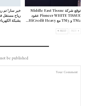
توقع شركة Middle East Tissue
خبر سار! تم ر
Pioneer WHITE TISSUE عقود
رياح مستقل ف
TM2 و TM3 مع HiCredit Heavy…
بشبكة الكهرباء
NEXT
PREV
Leave A Reply
not be published.