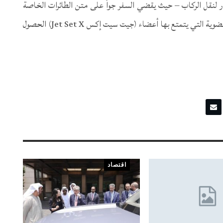
ظار لنقل الركاب – حيث يقضي السفر جواً على متن الطائرات الخاصة
على المتاعب المتعلقة بالطيران، فيما تضمن امتيازات العضوية التي يتمتع بها أعضاء (جيت سيت إكس Jet Set X) الحصول
اقتصاد