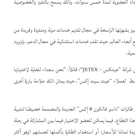
ى 120 عضو فقط، مع امتداد العضوية لمدة خمس سنوات، وذلك يسمح بالتفرد والخصوصية
ير بالذكر أن شركة “جيتكس – JETEX” تتميز بشهرتها الراسخة في مجال تقديم خدمات مرنة ومتفردة وفريدة من
أنحاء العالم، حيث تقدم خدمات استثنائية في مجال الدعم، وتزويد
مية.
حيث صرح السيد/ عادل مارديني ، الرئيس التنفيذي ورئيس شركة “جيتكس – JETEX”؛ قائلاً: “نحن سعداء للغاية لاختيارنا
سط لعملاء “جيت سيت إكس”، حيث يمثل ذلك علامة بارزة أخرى
فخلال السنوات الخمس؛ يمكن للأعضاء السفر على متن طائرات “داسو فالكون 8 إكس” الجديدة والمصممة خصيصًا لتلبية
ذا القطاع، فيما يمكن للعضو الاختيار فيما بين المشاركة في رحلة
 تمامًا للأسعار) أو استخدام الطائرة بأكملها لحسابهم (وهو أكثر