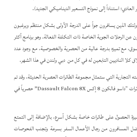
 العادي؛ استناداً إلى نموذج التسعير الديناميكي الجديد).
صميم برنامج (جيت سيت إكس “Jet Set X”) لأولئك الذين يسافرون جواً على الدرجة الأولى بشكل منتظم ويرغبون
 عن الرحلات الجوية الخاصة ذات التكلفة الفعالة. وهو برنامج أكثر
السوق، مع تميزه بدرجة عالية من الحصرية والخصوصية، مع وجود عدد
كلا الناديين التابعين له في كل من دبي ولندن في هذا الشهر.
 بطابعه المميز وبعلامته التجارية التي ستمثل مجموعة الطائرات العصرية الحديثة، وقد تم
اختيار داسو كمُصنِّع حصري له – حيث سيتم استخدام طائرات “داسو فالكون 8 إكس Dassault Falcon 8X” حصرياً في
ميزة الحصول على طائرات خاصة بشكل أسرع، بالإضافة إلى التمتع
ل المسافرون من رجال الأعمال السفر بسرعة وتجنب الفحوصات