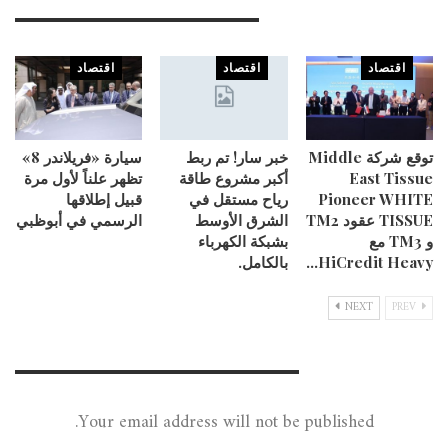
You Might Also Like
اقتصاد
اقتصاد
اقتصاد
توقع شركة Middle
خبر سار! تم ربط
سيارة «فريلاندر 8»
East Tissue
أكبر مشروع طاقة
تظهر علناً لأول مرة
Pioneer WHITE
رياح مستقل في
قبيل إطلاقها
TISSUE عقود TM2
الشرق الأوسط
الرسمي في أبوظبي
و TM3 مع
بشبكة الكهرباء
HiCredit Heavy…
بالكامل.
NEXT
PREV
Leave A Reply
Your email address will not be published.