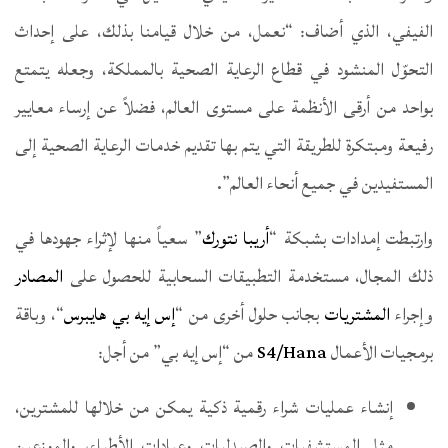
الفيفي، الذي أضاف: “نعمل، من خلال قيامنا بذلك، على إحداث
التحوّل المنشود في قطاع الرعاية الصحية بالمملكة، وجعله يتمتع
بواحد من أرقى الأنظمة على مستوى العالم، فضلاً عن إرساء معايير
رفيعة ومبتكرة للطريقة التي يتم بها تقديم خدمات الرعاية الصحية إلى
المستفيدين في جميع أنحاء العالم”.
وارتبطت إمدادات بشبكة “
أريبا نتورك
” سعياً منها لإثراء جهودها في
ذلك المجال، مستخدمة التطبيقات السحابية للحصول على
المصادر
وإجراء
المشتريات
بجانب حلول أخرى من “
إس إيه بي هايبرس
“، وباقة
برمجيات الأعمال
S4/Hana
من “إس إيه بي” من أجل:
إنشاء عمليات شراء رقمية ذكية يمكن من خلالها للمشترين،
مثل المستشفيات والصيدليات وعيادات الأطباء، والموزعين