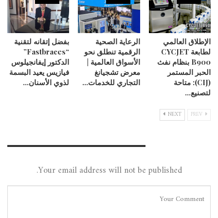
الإطلاق العالمي
الرعاية الصحية
بفضل إتقانه لتقنية
لطابعة CYCJET
الرقمية تنطلق نحو
“Fastbraces”
B900 بنظام نفث
الأسواق العالمية |
الدكتور إيفانجيلوس
الحبر المستمر
معرض تشجيانغ
فيازيس يعيد البسمة
(CIJ): متاحة
التجاري للخدمات…
لذوي الأسنان…
لتصنيع…
NEXT
PREV
Leave A Reply
Your email address will not be published.