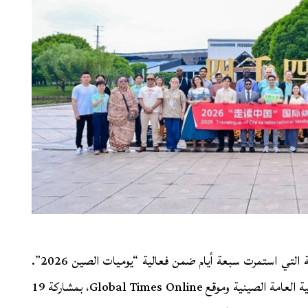
اختُتمت مؤخراً في مقاطعة جيانغسو بشرق الصين الجولة التي استمرت سبعة أيام ضمن فعالية “يوميات الصين 2026”.
ونُظِّمت الفعالية بشكل مشترك من قبل جمعية الدبلوماسية العامة الصينية وموقع Global Times Online، بمشاركة 19