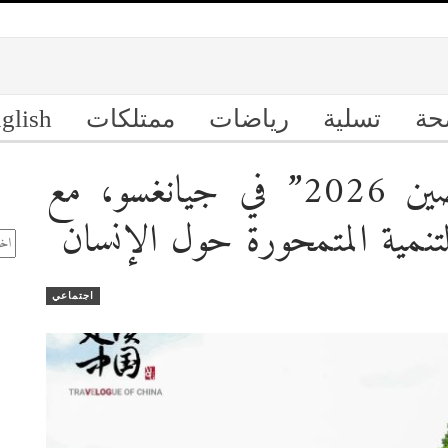
حة
تسلية
رياضات
ممتلكات
glish
اختتام جولة “يوميات الصين 2026” في جيانغسو، مع
ال
التنمية المتمحورة حول الإنسان
الأ
اجتماعي