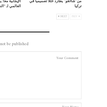
من”شاانغو” يطارد خللاً تصميمياً في
الإيجابية معاً: 
تركيا
العالمي لـ “ال
NEXT
PREV
Leave A Reply
not be published.