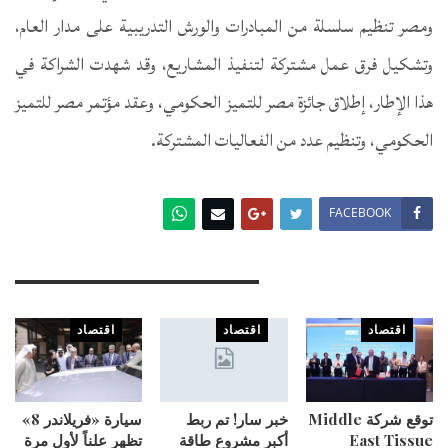
ومصر تنظيم سلسلة من المبادرات والورش التدريبية على مدار العام،
وتشكيل فرق عمل مشتركة لتنفيذ المشاريع، وقد شهدت الشراكة في
هذا الإطار، إطلاق جائزة مصر للتميز الحكومي، وعقد مؤتمر مصر للتميز
الحكومي، وتنظيم عدد من الفعاليات المشتركة.
FACEBOOK
You Might Also Like
اقتصاد
اقتصاد
اقتصاد
توقع شركة Middle
خبر سار! تم ربط
سيارة «فريلاندر 8»
East Tissue
أكبر مشروع طاقة
تظهر علناً لأول مرة