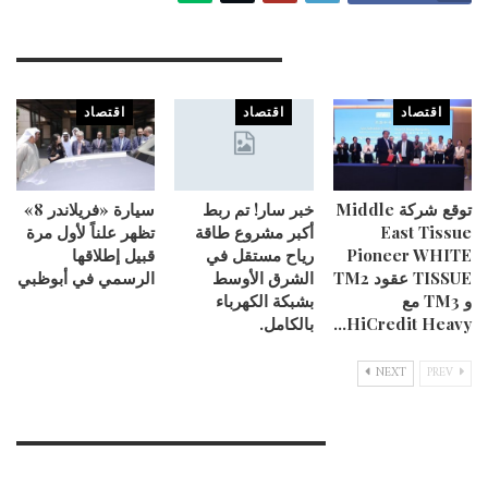
You Might Also Like
اقتصاد
اقتصاد
اقتصاد
توقع شركة Middle
خبر سار! تم ربط
سيارة «فريلاندر 8»
East Tissue
أكبر مشروع طاقة
تظهر علناً لأول مرة
Pioneer WHITE
رياح مستقل في
قبيل إطلاقها
TISSUE عقود TM2
الشرق الأوسط
الرسمي في أبوظبي
و TM3 مع
بشبكة الكهرباء
HiCredit Heavy…
بالكامل.
NEXT
PREV
Leave A Reply