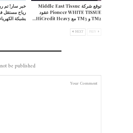
توقع شركة Middle East Tissue
خبر سار! تم ر
Pioneer WHITE TISSUE عقود
رياح مستقل ف
TM2 و TM3 مع HiCredit Heavy…
بشبكة الكهرباء
NEXT
PREV
Leave A Reply
not be published.