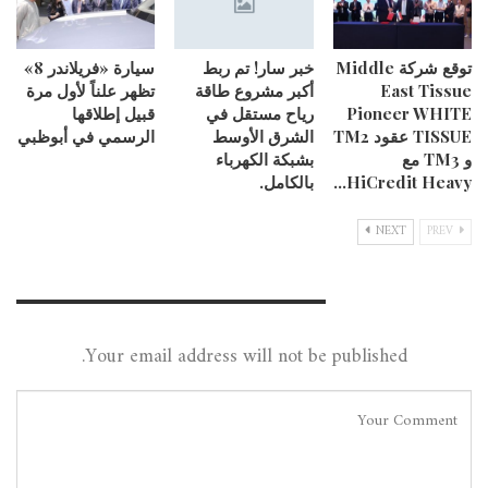
توقع شركة Middle
خبر سار! تم ربط
سيارة «فريلاندر 8»
East Tissue
أكبر مشروع طاقة
تظهر علناً لأول مرة
Pioneer WHITE
رياح مستقل في
قبيل إطلاقها
TISSUE عقود TM2
الشرق الأوسط
الرسمي في أبوظبي
و TM3 مع
بشبكة الكهرباء
HiCredit Heavy…
بالكامل.
NEXT
PREV
Leave A Reply
Your email address will not be published.