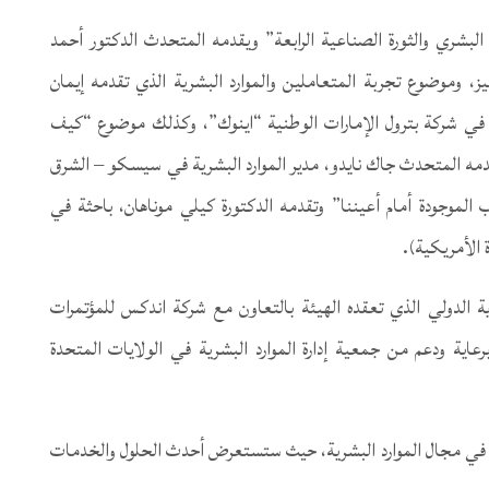
بشري والثورة الصناعية الرابعة” ويقدمه المتحدث الدكتور أحمد
ز، وموضوع تجربة المتعاملين والموارد البشرية الذي تقدمه إيمان
كة، في شركة بترول الإمارات الوطنية “اينوك”، وكذلك موضوع “كيف
دمه المتحدث جاك نايدو، مدير الموارد البشرية في سيسكو – الشرق
الموجودة أمام أعيننا” وتقدمه الدكتورة كيلي موناهان، باحثة في
الأمريكية).
ية الدولي الذي تعقده الهيئة بالتعاون مع شركة اندكس للمؤتمرات
رعاية ودعم من جمعية إدارة الموارد البشرية في الولايات المتحدة
ي مجال الموارد البشرية، حيث ستستعرض أحدث الحلول والخدمات