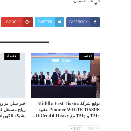
في هذا المجال.
GOOGLE+
TWITTER
FACEBOOK
You Might Also Like
اقتصاد
اقتصاد
توقع شركة Middle East Tissue
خبر سار! تم ر
Pioneer WHITE TISSUE عقود
رياح مستقل ف
TM2 و TM3 مع HiCredit Heavy…
بشبكة الكهرباء
NEXT
PREV