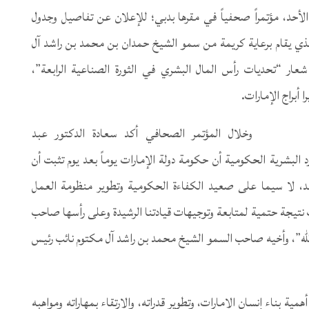
 الأحد، مؤتمراً صحفياً في مقرها بدبي؛ للإعلان عن تفاصيل وجدول
 الذي يقام برعاية كريمة من سمو الشيخ حمدان بن محمد بن راشد آل
ار “تحديات رأس المال البشري في الثورة الصناعية الرابعة”،
وخلال المؤتمر الصحافي أكد سعادة الدكتور عبد
رد البشرية الحكومية أن حكومة دولة الإمارات يوماً بعد يوم تثبت أن
صعد، لا سيما على صعيد الكفاءة الحكومية وتطوير منظومة العمل
تيجة حتمية لمتابعة وتوجيهات قيادتنا الرشيدة وعلى رأسها صاحب
الله”، وأخيه صاحب السمو الشيخ محمد بن راشد آل مكتوم نائب رئيس
همية بناء إنسان الإمارات، وتطوير قدراته، والارتقاء بمهاراته ومواهبه