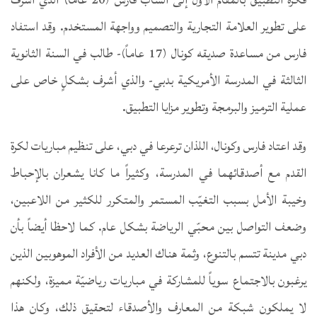
على تطوير العلامة التجارية والتصميم وواجهة المستخدم. وقد استفاد
فارس من مساعدة صديقه كونال (17 عاماً)- طالب في السنة الثانوية
الثالثة في المدرسة الأمريكية بدبي- والذي أشرف بشكلٍ خاص على
عملية الترميز والبرمجة وتطوير مزايا التطبيق.
وقد اعتاد فارس وكونال، اللذان ترعرعا في دبي، على تنظيم مباريات لكرة
القدم مع أصدقائهما في المدرسة، وكثيراً ما كانا يشعران بالإحباط
وخيبة الأمل بسبب التغيّب المستمر والمتكرر للكثير من اللاعبين،
وضعف التواصل بين محبّي الرياضة بشكل عام. كما لاحظا أيضاً بأن
دبي مدينة تتسم بالتنوع، وثمة هناك العديد من الأفراد الموهوبين الذين
يرغبون بالاجتماع سوياً للمشاركة في مباريات رياضيّة مميزة، ولكنهم
لا يملكون شبكة من المعارف والأصدقاء لتحقيق ذلك، وكان هذا