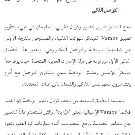
التواصل الذكي
نجح الشابان فارس خضرو وكونال فالراني، المقيمان في دبي، بتطوير
تطبيق Vamos المبتكر للهواتف الذكية، والمستوحى بالدرجة الأولى
من شغفهما بالرياضة والتواصل التكنولوجي. ويعتبر هذا التطبيق
الذكي الأول من نوعه في دولة الإمارات العربية المتحدة، حيث يوفر حلاً
مبتكراً للاعبين وعشاق الرياضة ممن ينشدون التواصل مع أفرادٍ
يتشاطرون معهم نفس التفكير والشغف بالرياضات المختلفة.
ويستمد التطبيق تسميته من شغف كونال وفارس برياضة كرة القدم،
فكلمة Vamos الإسبانية تعني ’هيّا بنا‘، والتي تُستخدم عادةً للتعبير
عن مشاعر الحماسة ورفع المعنويات أثناء مباريات كرة القدم. وتعود
فكرة التطبيق بالمقام الأول إلى الشاب فارس (20 عاماً) الذي أشرف