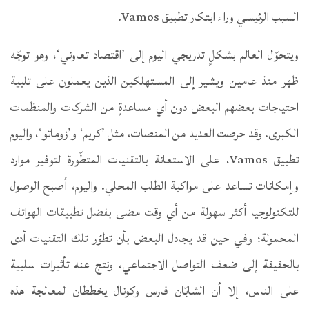
السبب الرئيسي وراء ابتكار تطبيق Vamos.
ويتحوّل العالم بشكلٍ تدريجي اليوم إلى ’اقتصاد تعاوني‘، وهو توجّه
ظهر منذ عامين ويشير إلى المستهلكين الذين يعملون على تلبية
احتياجات بعضهم البعض دون أي مساعدةٍ من الشركات والمنظمات
الكبرى. وقد حرصت العديد من المنصات، مثل ’كريم‘ و’زوماتو‘، واليوم
تطبيق Vamos، على الاستعانة بالتقنيات المتطّورة لتوفير موارد
وإمكانات تساعد على مواكبة الطلب المحلي. واليوم، أصبح الوصول
للتكنولوجيا أكثر سهولة من أي وقت مضى بفضل تطبيقات الهواتف
المحمولة؛ وفي حين قد يجادل البعض بأن تطوّر تلك التقنيات أدى
بالحقيقة إلى ضعف التواصل الاجتماعي، ونتج عنه تأثيرات سلبية
على الناس، إلا أن الشابّان فارس وكونال يخططان لمعالجة هذه