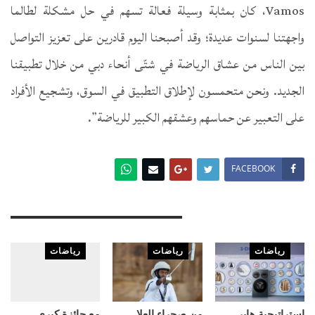
Vamos، كان بمثابة وسيلة فعالة تسهم في حل مشكلة لطالما
واجهتنا لسنوات عديدة؛ وقد أصبحنا اليوم قادرين على تعزيز التواصل
بين الناس من عشاق الرياضة في شتّى أنحاء دبي من خلال تطبيقنا
الجديد. ونحن متحمسون لإطلاق التطبيق في السوق، وتشجيع الأفراد
على التعبير عن حماسهم وعشقهم الكبير للرياضة”.
FACEBOOK
You Might Also Like
رياضات
رياضات
رياضات
استراتيجية هاير
من صحراء العلا
مع جائزة كبرى