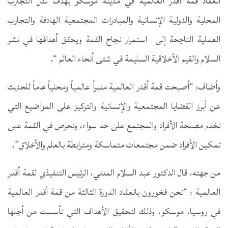
انعقاد قمة أقدر العالمية في مدينة موسكو بهدف نقل التجارب
المحلية والدولية الإنسانية والمبادرات المجتمعية الهادفة والتجارب
العملية الناجحة إلى استمرار نجاح القمة ويحقق أهدافها في نشر
السلام والقيم الأخلاقية السليمة في شتى أنحاء العالم “.
وأضاف: “أصبحت قمة أقدر العالمية منبراً عالمياً ومحلياً هاماً للحديث
عن أبرز القضايا المجتمعية والإنسانية والتركيز على المواضيع التي
تخدم مصلحة الأفراد والمجتمع على حد سواء، ونحرص في القمة على
تمكين الأفراد ضمن مجتمعات متماسكة ومترابطة بالعلم والأخلاق”.
من جهته، قال الدكتور عبد السلام المدني، الرئيس التنفيذي لقمة أقدر
العالمية : “نحن فخورون بانعقاد الدورة الثالثة من قمة أقدر العالمية
في روسيا، موسكو، وذلك لتحقيق الأهداف التي تأسست من أجلها