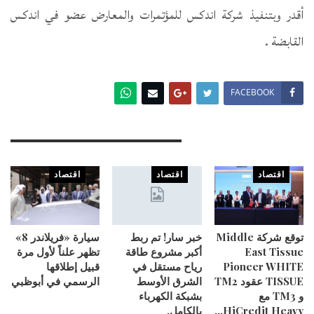
أقدر وبتنفيذ شركة اندكس للمؤتمرات والمعارض عضو في اندكس
القابضة .
FACEBOOK
You Might Also Like
اقتصاد
اقتصاد
اقتصاد
توقع شركة Middle
خبر سار! تم ربط
سيارة «فريلاندر 8»
East Tissue
أكبر مشروع طاقة
تظهر علناً لأول مرة
Pioneer WHITE
رياح مستقل في
قبيل إطلاقها
TISSUE عقود TM2
الشرق الأوسط
الرسمي في أبوظبي
و TM3 مع
بشبكة الكهرباء
HiCredit Heavy…
بالكامل.