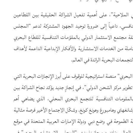
ي الملاحية”، على أهمية تفعيل الشراكة الحقيقية بين القطاعين
سي، داعياً إلى ضرورة توحيد الجهود المشتركة لدعم “المجلس
قة مجتمع الاستثمار الدولي بالمقوّمات التنافسية للقطاع البحري
املة من الخدمات الاستشارية والأفكار الإبداعية الداعمة لأهداف
جمعات البحرية الرائدة في العالم.
ري” منصة استراتيجية للوقوف على أبرز الإنجازات البحرية التي
وير مركز الشحن الدولي”، في إنجازٍ جديد يؤكد نجاح الشراكة بين
المقومات التنافسية للتجمع البحري المحلي، الذي يضاهي أهم
شانغهاي وهامبورغ وهونغ كونغ. وشكّل الاجتماع الأخير فرصة مثالية
ية الطموحة في وضع دبي ودولة الإمارات العربية المتحدة في موقع
ي العالم. ونلتزم من جانبنا بدعم “المجلس الاستشاري البحري” في