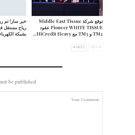
توقع شركة Middle East Tissue
خبر سار! تم ر
Pioneer WHITE TISSUE عقود
رياح مستقل ف
TM2 و TM3 مع HiCredit Heavy…
بشبكة الكهرباء
NEXT
PREV
Leave A Reply
not be published.