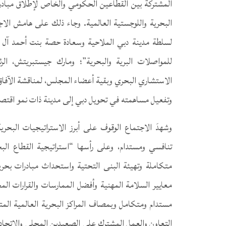
المشتركة بين القطاعين الحكومي والخاص لإطلاق مبادرات
البحرية واللوجستية العالمية. وجاء ذلك على هامش الاج
لسلطة مدينة دبي الملاحية وسعادة حصة بنت أحمد آل مال
للمواصلات البرية والبحرية”؛ ومارك جيستبريتش، ا
الاستشاري البحري وبقية أعضاء المجلس، لمناقشة الآفاق ا
وتفعيل مساهمته في تحويل دبي إلى مدينة ذات نمو اقتصادي 
وشهدَ الاجتماع الوقوف على أبرز الاستراتيجيات البحر
تنافسي ومستدام، وعلى رأسها “استراتيجية القطاع ال
متكاملة وتهيئة البنى التحتية واستحداث مبادرات بحري
معايير السلامة المهنية وأفضل الممارسات والقرارات الم
مستدام ومتكامل وبمصاف المراكز البحرية العالمية الم
التعاون والعمل المشترك على الصعيدين المحلي والاتحادي