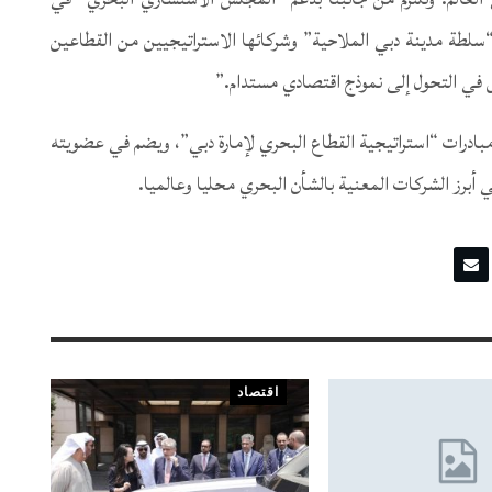
سلطة مدينة دبي الملاحية” وشركائها الاستراتيجيين من القطاعين
 في التحول إلى نموذج اقتصادي مستدام.”
بادرات “استراتيجية القطاع البحري لإمارة دبي”، ويضم في عضويته
أبرز الشركات المعنية بالشأن البحري محليا وعالميا.
اقتصاد