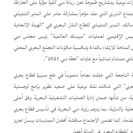
 نوعية ومشاريع طموحة تعزز ريادة دبي كقوة مؤثرة على الخارطة
تماع الدوري الذي عقد مؤخراً بمشاركة عامر علي المدير التنفيذي
ك، المدير التنفيذي لقطاع النقل البحري في “الهيئة الاتحادية
لرئيس الإقليمي لعمليات “ميرسك العالمية” رئيس مجلس دبي
لمتاحة للارتقاء بكفاءة وتنافسية مكوّنات التجمّع البحري المحلي
مستدام تماشياً مع غايات “خطة دبي 2021”.
ية الناجحة التي حققت نجاحاً ملموساً في دفع مسيرة قطاع بحري
بحري” التي شكلت نقلة نوعية على صعيد تطوير برامج لوجستية
ة، من شأنها ضمان إدارة العمليات التشغيلية البحرية وفق أعلى
حلية والدولية، بما يترجم رؤية دبي البحرية في تأسيس قطاع بحري
تقدمة. كما تضمن الاجتماع مناقشة أفضل الممارسات وسبل تعزيز
 للقطاع البحري في الدولة أيضا.