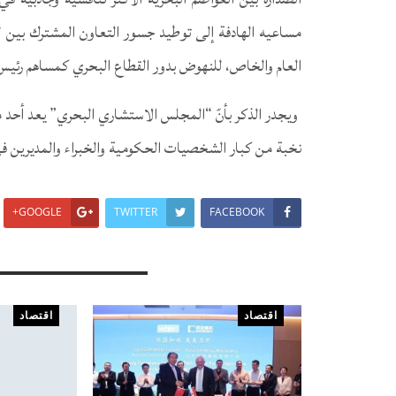
مساعيه الهادفة إلى توطيد جسور التعاون المشترك بين “
العام والخاص، للنهوض بدور القطاع البحري كمساهم رئيس
ويجدر الذكر بأنّ “المجلس الاستشاري البحري” يعد أحد م
نخبة من كبار الشخصيات الحكومية والخبراء والمديرين في 
GOOGLE+
TWITTER
FACEBOOK
You Might Also Like
اقتصاد
اقتصاد