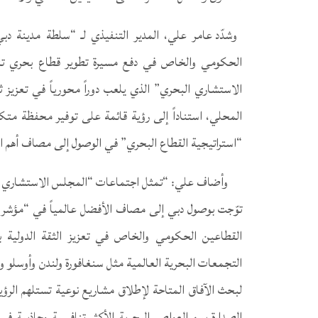
وشدّد عامر علي، المدير التنفيذي لـ “سلطة مدينة دب
الحكومي والخاص في دفع مسيرة تطوير قطاع بحري تناف
الاستشاري البحري” الذي يلعب دوراً محورياً في تعزيز ث
المحلي، استناداً إلى رؤية قائمة على توفير محفظة متك
“استراتيجية القطاع البحري” في الوصول إلى مصاف أهم الت
وأضاف علي: “تمثل اجتماعات “المجلس الاستشاري البح
توّجت بوصول دبي إلى مصاف الأفضل عالمياً في “مؤشر تط
القطاعين الحكومي والخاص في تعزيز الثقة الدولية ب
التجمعات البحرية العالمية مثل سنغافورة ولندن وأوسلو و
لبحث الآفاق المتاحة لإطلاق مشاريع نوعية تستلهم الرؤ
الصدارة بين العواصم البحرية الأكثر تنافسية وجاذبية ف