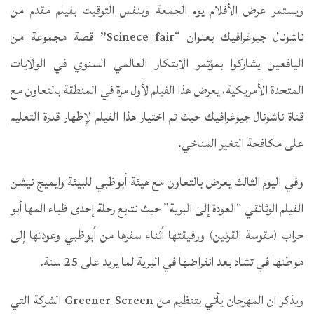
ويستمر عرض الأفلام يوم الجمعة وبنفس التوقيت بفيلم مقدم من
ناشونال جيوغرافيك بعنوان “Scinece fair” قصة مجموعة من
اليافعين يشاركوا بمؤتمر الابتكار العالمي السنوي في الولايات
المتحدة الأمريكية، يعرض هذا الفيلم لأول مرة في المنطقة بالتعاون مع
قناة ناشونال جيوغرافيك حيث تم اختيار هذا الفيلم لإظهار قدرة التعليم
على مكافحة التغير المناخي.
وفي اليوم الثالث يعرض بالتعاون مع هيئة أبوظبي للبيئة وايميج نيشن
الفيلم الوثائقي “العودة إلى البرية” حيث نتابع رحلة إحدى ظباء المها أبو
حراب (مقوسة القرنين) ورفيقتها أثناء سفرها من أبوظبي وعودتها إلى
موطنها في تشاد بعد انقراضها في البرية لما يزيد على 25 سنة.
ويذكر ان المهرجان يأتي بتنظيم من Greener Screen الشركة التي