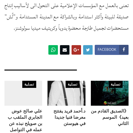
تعنى بالعمل مع المؤسسات الإعلامية على التحول الى لأساليب إنتاج
صديقة للبيئة وأكثر استدامة وبالشراكة مع المدينة المستدامة و”لَّش”
مستحضرات تجميل طازجة محضرة يدوياً وكريتيف ميديا سولوشنز.
FACEBOOK
You Might Also Like
تسلية
تسلية
تسلية
《الصديق القادم من
د.أحمد فريد يفتتح
علي صالح عوض
بعيد》الموسم
معرضا فنيا جديدا
الجابري الملقب ب
الثاني
في هيوستن
بن صويلح نبذه عن
عمله في التواصل