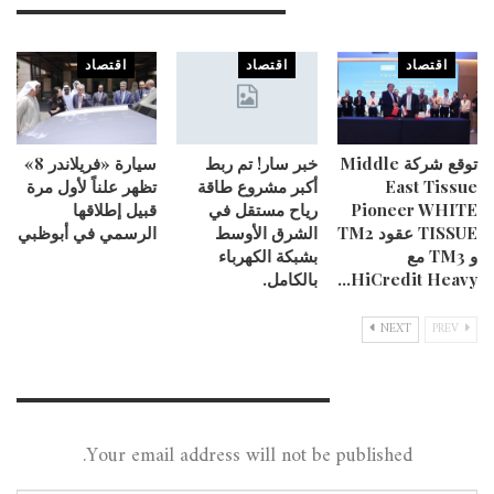
You Might Also Like
اقتصاد
اقتصاد
اقتصاد
توقع شركة Middle
خبر سار! تم ربط
سيارة «فريلاندر 8»
East Tissue
أكبر مشروع طاقة
تظهر علناً لأول مرة
Pioneer WHITE
رياح مستقل في
قبيل إطلاقها
TISSUE عقود TM2
الشرق الأوسط
الرسمي في أبوظبي
و TM3 مع
بشبكة الكهرباء
HiCredit Heavy…
بالكامل.
NEXT
PREV
Leave A Reply
Your email address will not be published.