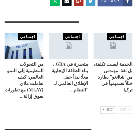
FACEBOOK
You Might Also Like
اجتماعي
اجتماعي
اجتماعي
الخدمة ليست تكلفة،
متجذرة في GBA ،
من التحولات
بل ثقة: مهندس
بناء الطاقة الإيجابية
التنظيمية إلى النمو
من”شاانغو” يطارد
معاً: يبدأ حفل
العالمي: كيف
خللاً تصميمياً في
الإطلاق العالمي لـ
تعاملت ملاي
تركيا
“النظام…
(MLAY) مع تطورات
سوق إزالة…
NEXT
PREV
Leave A Reply