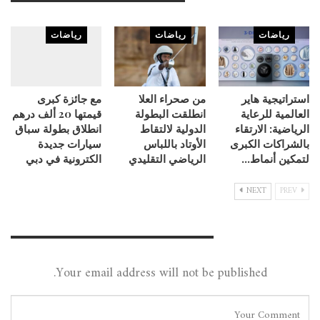
You Might Also Like
رياضات
رياضات
رياضات
استراتيجية هاير
من صحراء العلا
مع جائزة كبرى
العالمية للرعاية
انطلقت البطولة
قيمتها 20 ألف درهم
الرياضية: الارتقاء
الدولية لالتقاط
انطلاق بطولة سباق
بالشراكات الكبرى
الأوتاد باللباس
سيارات جديدة
لتمكين أنماط…
الرياضي التقليدي
الكترونية في دبي
NEXT
PREV
Leave A Reply
Your email address will not be published.