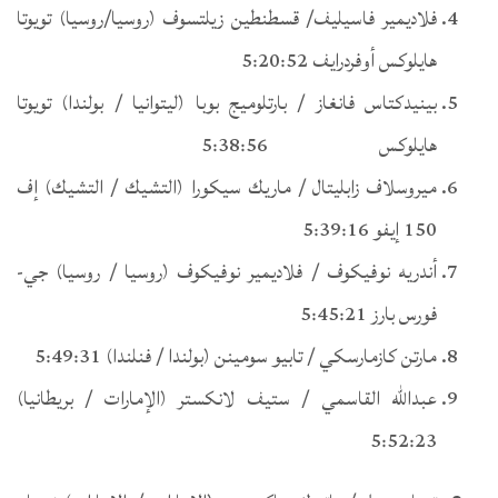
فلاديمير فاسيليف/ قسطنطين زيلتسوف (روسيا/روسيا) تويوتا
هايلوكس أوفردرايف 5:20:52
بينيدكتاس فانغاز / بارتلوميج بوبا (ليتوانيا / بولندا) تويوتا
هايلوكس 5:38:56
ميروسلاف زابليتال / ماريك سيكورا (التشيك / التشيك) إف
150 إيفو 5:39:16
أندريه نوفيكوف / فلاديمير نوفيكوف (روسيا / روسيا) جي-
فورس بارز 5:45:21
مارتن كازمارسكي / تابيو سومينن (بولندا / فنلندا) 5:49:31
عبدالله القاسمي / ستيف لانكستر (الإمارات / بريطانيا)
5:52:23