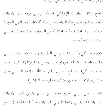
بلاير بدراجة من نوع هسقفارنا على الترتيب.
ونجح سائق الدراجات الإماراتي خليفة الريسي برفع علم الإمارات
بتحقيقه الفوز ضمن فئة الدراجات الرباعية ’الكوادز‘ بعد أنهى المرحلة
متقدما بفارق 14 دقيقة و45 ثانية عن السعودي عبدالمجيد الخليفي
المشارك بدراجة ياماها.
وتوج بلقب ’تي2‘ السائق الروسي أليكساندر بارانيكو المشارك الى
جانب مواطنه أليكساندر جوركوف بسيارة من نوع تويوتا لاند كروزر، فيما
ذهب لقب ’تي3‘ لصالح القطري عادل عبدالله وملاحه الفرنسي جون
ميشيل بولاتو بسيارة من نوع كان إيه إم مافريك إكس3.
وتعليقا على الرالي، صرح محمد بن سليم، رئيس نادي الإمارات
للسيارات نائب رئيس الاتحاد الدولي للسيارات ’فيا‘ للرياضة، قائلا: “مرة