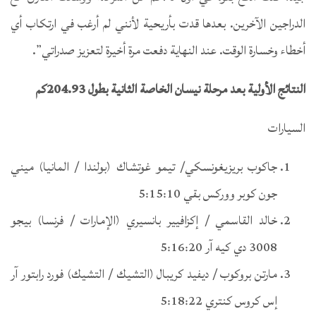
الدراجين الآخرين. بعدها قدت بأريحية لأنني لم أرغب في ارتكاب أي
أخطاء وخسارة الوقت. عند النهاية دفعت مرة أخيرة لتعزيز صدراتي”.
النتائج الأولية بعد مرحلة نيسان الخاصة الثانية بطول 204.93كم
السيارات
جاكوب بريزيغونسكي/ تيمو غوتشاك (بولندا / المانيا) ميني
جون كوبر ووركس بقي 5:15:10
خالد القاسمي / إكزافيير بانسيري (الإمارات / فرنسا) بيجو
3008 دي كيه آر 5:16:20
مارتن بروكوب / ديفيد كريبال (التشيك / التشيك) فورد رابتور آر
إس كروس كنتري 5:18:22