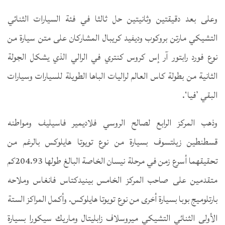
وعلى بعد دقيقتين وثانيتين حل ثالثا في فئة السيارات الثنائي
التشيكي مارتن بروكوب وديفيد كريبال المشاركان على متن سيارة من
نوع فورد رابتور آر إس كروس كنتري في الرالي الذي يشكل الجولة
الثانية من بطولة كاس العالم لراليات الباها الطويلة للسيارات وسيارات
البقي ’فيا‘.
وذهب المركز الرابع لصالح الروسي فلاديمير فاسيليف ومواطنه
قسطنطين زيلتسوف بسيارة من نوع تويوتا هايلوكس بالرغم من
تحقيقهما أسرع زمن في مرحلة نيسان الخاصة البالغ طولها 204.93كم
متقدمين على صاحب المركز الخامس بينيدكتاس فانغاس وملاحه
بارتلوميج بوبا بسيارة أخرى من نوع تويوتا هايلوكس. وأكمل المراكز الستة
الأولى الثنائي التشيكي ميروسلاف زابليتال وماريك سيكورا بسيارة