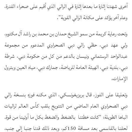
أخرى شهدنا إثارة ما بعدها إثارة في الرالي الذي أقيم على صحراء القدرة،
وعام آخر يؤكد على مكانة الرالي القوية”.
وتحت رعاية كريمة من سمو الشيخ حمدان بن محمد بن راشد آل مكتوم،
ولي عهد دبي، حظي رالي دبي الصحراوي المدعوم من مجموعة
عبدالواحد الرستماني ونيسان بالدعم من كل من حكومة دبي، شرطة
دبي، بلدية دبي، الهيئة العامة للرياضة، جمارك دبي، مياه العين وبترول
الإمارات.
وتعليقا على الفوز، قال بريزيغونسكي، الذي مكنه فوزه بنسخة رالي
دبي الصحراوي العام الماضي من التتويج بلقب كأس العالم لراليات
الباها الطويلة: “كانت خطتنا بالضغط والضغط بكل ما أوتينا من قوة.
لحقنا بالقاسمي بعد مسافة 150كم، وبعد ذلك قدنا جنبا إلى جنب،