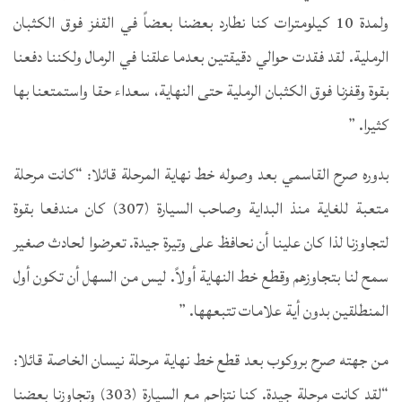
ولمدة 10 كيلومترات كنا نطارد بعضنا بعضاً في القفز فوق الكثبان
الرملية. لقد فقدت حوالي دقيقتين بعدما علقنا في الرمال ولكننا دفعنا
بقوة وقفزنا فوق الكثبان الرملية حتى النهاية، سعداء حقا واستمتعنا بها
كثيرا. ”
بدوره صرح القاسمي بعد وصوله خط نهاية المرحلة قائلا: “كانت مرحلة
متعبة للغاية منذ البداية وصاحب السيارة (307) كان مندفعا بقوة
لتجاوزنا لذا كان علينا أن نحافظ على وتيرة جيدة. تعرضوا لحادث صغير
سمح لنا بتجاوزهم وقطع خط النهاية أولاً. ليس من السهل أن تكون أول
المنطلقين بدون أية علامات تتبعهها. ”
من جهته صرح بروكوب بعد قطع خط نهاية مرحلة نيسان الخاصة قائلا:
“لقد كانت مرحلة جيدة. كنا نتزاحم مع السيارة (303) وتجاوزنا بعضنا