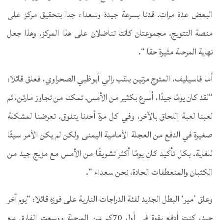
البعض عدة مرات. قدنا بسرعة جيدة وسعداء جدا بتحقيق مركز على
منصة التتويج. مجموعتان كانتا تناضلان على هذا المركز. وهذا جعل
نهاية المرحلة مثيرة حقا “.
أما فاسيليف، المتوج مرتين بلقب رالي أبوظبي الصحراوي، فعلق قائلا:
“لقد كان يومًا جيدًا، أسرع بكثير من الأمس. تمكنا من تجاوز مارتن، ثم
لعبنا لعبة اللحاق بالآخر، وفي كل مرة أحدنا يتفوق. تعرضنا لمشكلة
صغيرة في الدفع من العجلة الأمامية اليمنى ولكن لم يكن الأمر سيئًا
للغاية. بكل تأكيد كان يومًا أكثر تشويقًا من الأمس مع مزيج جيد من
الكثبان والمنعطفات الحادة، نحن سعداء “.
وعلق ’مير‘ البطل الجديد لفئة الدراجات النارية على فوزه قائلا: “يوم آخر
جيد، كنت أدفع بقوة في أول 70كم من المرحلة ووسعت الفارق مع