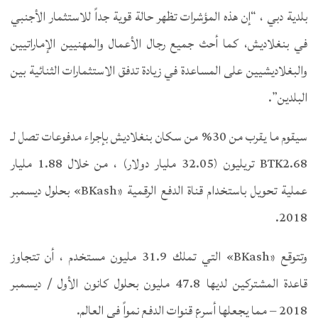
بلدية دبي ، “إن هذه المؤشرات تظهر حالة قوية جداً للاستثمار الأجنبي
في بنغلاديش، كما أحث جميع رجال الأعمال والمهنيين الإماراتيين
والبغلاديشيين على المساعدة في زيادة تدفق الاستثمارات الثنائية بين
البلدين”.
سيقوم ما يقرب من 30% من سكان بنغلاديش بإجراء مدفوعات تصل لـ
BTK2.68 تريليون (32.05 مليار دولار) ، من خلال 1.88 مليار
عملية تحويل باستخدام قناة الدفع الرقمية «BKash» بحلول ديسمبر
2018.
وتتوقع «BKash» التي تملك 31.9 مليون مستخدم ، أن تتجاوز
قاعدة المشتركين لديها 47.8 مليون بحلول كانون الأول / ديسمبر
2018 – مما يجعلها أسرع قنوات الدفع نمواً في العالم.