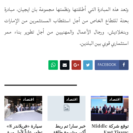
وتعد هذه المبادرة التي أطلقتها ونظمتها مجموعة بان ايجيان، مبادرة
بحتة للقطاع الخاص من أجل استقطاب المستثمرين من الإمارات
وبنغلاديش، ورجال الأعمال والمهنيين من أجل تطوير بناء ممر
استثماري قوي بين البلدين.
FACEBOOK
You Might Also Like
اقتصاد
اقتصاد
اقتصاد
توقع شركة Middle
خبر سار! تم ربط
سيارة «فريلاندر 8»
East Tissue
أكبر مشروع طاقة
تظهر علناً لأول مرة