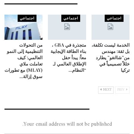
You Might Also Like
اجتماعي
اجتماعي
اجتماعي
الخدمة ليست تكلفة،
متجذرة في GBA ،
من التحولات
بل ثقة: مهندس
بناء الطاقة الإيجابية
التنظيمية إلى النمو
من”شاانغو” يطارد
معاً: يبدأ حفل
العالمي: كيف
خللاً تصميمياً في
الإطلاق العالمي لـ
تعاملت ملاي
تركيا
“النظام…
(MLAY) مع تطورات
سوق إزالة…
NEXT
PREV
Leave A Reply
Your email address will not be published.