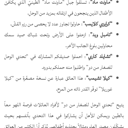
“ماونت ماد”
: تسلّقوا جبل “ماونت ماد” الطينيّ الذي يكافئ
الأطفال الذين ينجحون في ارتقائه بمزيد من الوحل.
“كرايزي كلايمب”
: حاولوا تجاوز عدد لا يحصى من رزم القشّ.
“تامبل ويد”
: ازحفوا على الأرض وتحت شباك صيد سمك
محاولين بلوغ الجانب الآخر.
“تشايلد كاري”
: احملوا صديقكم المشارك في “تحدي الوحل
للصغار من دو” واطلبوا منه حملكم بدوره.
“كيلا تشيمب”
: هذا العائق عبارة عن نسخة مصغّرة من “كيلا
غوريلا” توفّر القدر ذاته من المرح.
يتيح “تحدي الوحل للصغار من دو” لأفراد العائلات فرصة اللهو معاً
بالطين ويمكن للأهل أن يشاركوا في هذا التحدي بأنفسهم بحيث
يشكّلون مصدر إلهام ومثالاً يحتذيه أطفالهم. يُذكر أنّ الكثير من العوائق