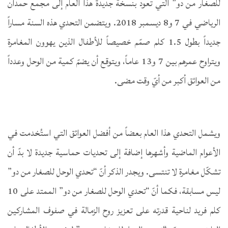
للصغار من دو” التي تعود بنسخة جديدة هذا العام إلى مجمع حمدان
الرياضي في 7 و8 ديسمبر 2018. ويتضمن التحدي هذه السنة مساراً
جديداً بطول 1.5 كلم صمّم خصيصاً للأطفال الذين يهوون المغامرة
ويتراوح عمرهم بين 7 و13 عاماً، ويتوقع أن يضمّ كمية من الوحل وعدداً
من العوائق أكبر من أيّ وقت مضى.
ويشمل التحدي هذا العام بعضاً من أفضل العوائق التي استُخدمت في
الأعوام الماضية وأشهرها إضافة إلى تحديات حماسية جديدة لا بدّ أن
تشكّل مغامرة لا تنتسى. ويجدر الذكر أنّ “تحدي الوحل للصغار من دو”
ليس مسابقة، فكما أنّ “تحدي الوحل للصغار من دو” الممتد على 10
كلم فريد لناحية قدرته على تعزيز روح الزمالة في صفوف المشاركين