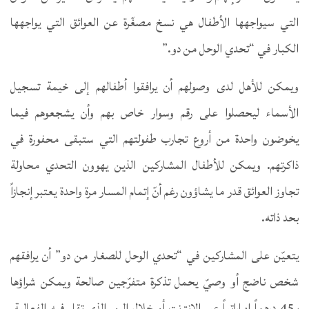
التي سيواجهها الأطفال هي نسخ مصغّرة عن العوائق التي يواجهها
الكبار في “تحدي الوحل من دو.”
ويمكن للأهل لدى وصولهم أن يرافقوا أطفالهم إلى خيمة تسجيل
الأسماء ليحصلوا على رقم وسوار خاص بهم وأن يشجعوهم فيما
يخوضون واحدة من أروع تجارب طفولتهم التي ستبقى محفورة في
ذاكرتهم. ويمكن للأطفال المشاركين الذين يهوون التحدي محاولة
تجاوز العوائق قدر ما يشاؤون رغم أنّ إتمام المسار مرة واحدة يعتبر إنجازاً
بحد ذاته.
يتعيّن على المشاركين في “تحدي الوحل للصغار من دو” أن يرافقهم
شخص ناضج أو وصيّ يحمل تذكرة متفرّجين صالحة ويمكن شراؤها
بـ45 درهماً إماراتياً عبر الإنترنت أو خلال اليوم الذي تقام فيه الفعالية.