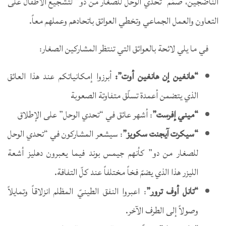
الناضجين، صمّم “تحدي الوحل للصغار من دو” لتشجيع الأطفال على
التعاون والعمل الجماعي وتخطي العوائق باتحادهم وعملهم معاً.
في ما يلي لائحة بالعوائق التي تنتظر المشاركين الصغار:
“هانغين إن هانغين أوت”:
أبرزوا إمكانياتكم عند هذا العائق
الذي يتضمن أعمدة تسلّق متفاوتة الصعوبة
“ميني إفرست”
: أشهر عائق في “تحدي الوحل” على الإطلاق
“سيكرت آيجنت سكويز”
: سيشعر المشاركون في “تحدي الوحل
للصغار من دو” كأنهم جيمس بوند فيما يعبرون دهليز أشعة
الليزر هذا الذي يضمّ فخاً مختلفاً عند كلّ التفافة.
“تانل أوف ترور”
: اعبروا النفق الطينيّ المظلم انزلاقاً وتمايلاً
وصولاً إلى الطرف الآخر.