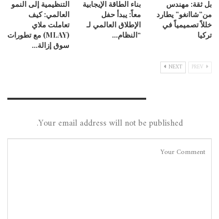
بل ثقة: مهندس
بناء الطاقة الإيجابية
التنظيمية إلى النمو
من”شاانغو” يطارد
معاً: يبدأ حفل
العالمي: كيف
خللاً تصميمياً في
الإطلاق العالمي لـ
تعاملت ملاي
تركيا
“النظام…
(MLAY) مع تطورات
سوق إزالة…
NEXT
PREV
Leave A Reply
Your email address will not be published.