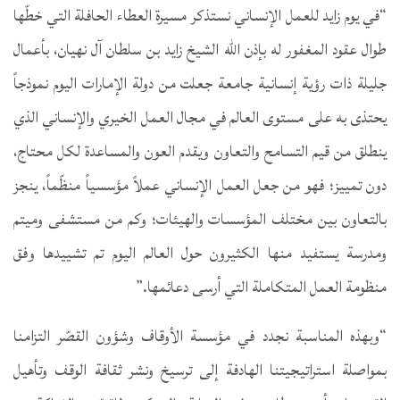
“في يوم زايد للعمل الإنساني نستذكر مسيرة العطاء الحافلة التي خطّها
طوال عقود المغفور له بإذن الله الشيخ زايد بن سلطان آل نهيان، بأعمال
جليلة ذات رؤية إنسانية جامعة جعلت من دولة الإمارات اليوم نموذجاً
يحتذى به على مستوى العالم في مجال العمل الخيري والإنساني الذي
ينطلق من قيم التسامح والتعاون ويقدم العون والمساعدة لكل محتاج،
دون تمييز؛ فهو من جعل العمل الإنساني عملاً مؤسسياً منظّماً، ينجز
بالتعاون بين مختلف المؤسسات والهيئات؛ وكم من مستشفى وميتم
ومدرسة يستفيد منها الكثيرون حول العالم اليوم تم تشييدها وفق
منظومة العمل المتكاملة التي أرسى دعائمها.”
“وبهذه المناسبة نجدد في مؤسسة الأوقاف وشؤون القصّر التزامنا
بمواصلة استراتيجيتنا الهادفة إلى ترسيخ ونشر ثقافة الوقف وتأهيل