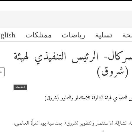
حة
تسلية
رياضات
ممتلكات
glish
ركال- الرئيس التنفيذي لهيئة
ال
ر (شروق)
الأ
اقتصاد
 الشارقة للاستثمار والتطوير (شروق)، بمناسبة يوم المرأة العالمي: