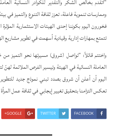
“أتقدم بخالص الشكر والتقدير للكوادر النسائية العا
وممارسات تنموية فاعلة، تعزز ثقافة التنوع والتميز في بيئة
فخورون اليوم بكوننا إحدى الهيئات الاستثمارية المؤثرة 
تتمتع بمهارات إدارية وقيادية أسهمت في تطوير مشاريع اله
واختتم قائلاً: “تواصل (شروق) مسيرتها نحو التميز من
العاملة النسائية في الهيئة وتيسير الفرص الملائمة لهنّ 
اليوم أن أعلن أن شروق بصدد تبني نموذج جديد للتطوير
تعكس التزامنا بتحقيق تغيير إيجابي في ثقافة عمل المرأ
GOOGLE+
TWITTER
FACEBOOK
You Might Also Like