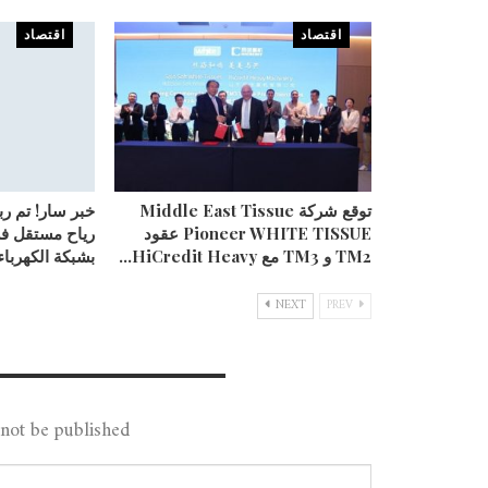
اقتصاد
اقتصاد
توقع شركة Middle East Tissue
خبر سار! تم ر
Pioneer WHITE TISSUE عقود
رياح مستقل ف
TM2 و TM3 مع HiCredit Heavy…
بشبكة الكهرباء
NEXT
PREV
Leave A Reply
not be published.