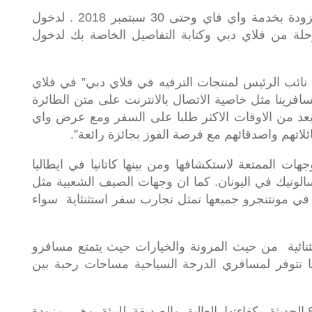
العرض متاح على جميع طائرات فلاي دبي المزودة بخدمة واي فاي وحتى 30 سبتمبر 2018 . لدخول
ة من فلاي دبي وكتابة التفاصيل الخاصة بك لدخول
نائب الرئيس لمنتجات الترفيه في فلاي دبي” في فلاي
افرينا مثل خاصية الاتصال بالانترنت على متن الطائرة
ف يعد من الاوقات الاكثر طلبا على السفر ومع عرض واي
ئلاتهم واصدقائهم مع فرصة الفوز بجائزة رائعة”.
هات الممتعة لاستكشافها ومن بينها كاتانيا في ايطاليا
الونيك في اليونان. كما ان وجهات الصيف الشعبية مثل
 في مونتنجرو جميعها تمثل تجارب سفر استثنئاية سواء
ثنائية من حيث المرونة والخيارات حيث يتمتع مسافرو
 تتوفر لمسافري الدرجة السياحية مساحات رحبة بين
وتتميز طائرة فلاي دبي بوينغ 737 ماكس 8 الحديثة بكفاءتها العالية والصديقة للبيئة وهي مزودة