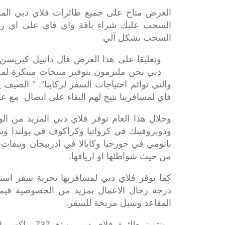
السحب عليك شراء باقة واي فاي على اي رحل
السحب بشكل آلي
وتعليقا على هذا العرض قال دانييل كيريسن 
دبي نحن ملتزمون بتوفير منتجات مبتكرة لمس
والتي توائم احتياجات السفر لركابنا”. ” الصي
فاي لمسافرينا نتيح لهم البقاء على اتصال مع عا
وخلال هذا العام توفر فلاي دبي المزيد من الوج
ودوبروفينك في كرواتيا وكراكوف في بولندا وس
باتومي في جورجيا وكابالا في اذربيجان وتيفات
من حيث شواطئها او اريافها.
كما توفر فلاي دبي لمسافريها تجربة سفر است
درجة رجال الاعمال بمزيد من الخصوصية فيما
المقاعد وسبل مريحة للسفر.