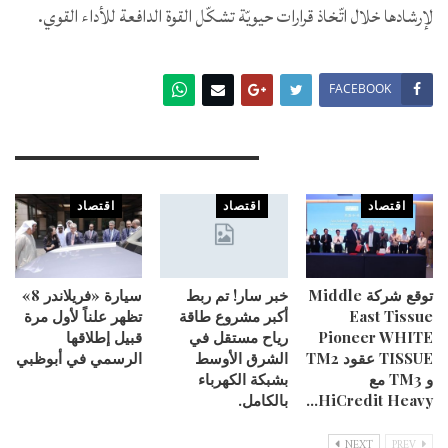
لإرشادها خلال اتّخاذ قرارات حيويّة تشكّل القوة الدافعة للأداء القوي.
FACEBOOK
You Might Also Like
اقتصاد
اقتصاد
اقتصاد
توقع شركة Middle
خبر سار! تم ربط
سيارة «فريلاندر 8»
East Tissue
أكبر مشروع طاقة
تظهر علناً لأول مرة
Pioneer WHITE
رياح مستقل في
قبيل إطلاقها
TISSUE عقود TM2
الشرق الأوسط
الرسمي في أبوظبي
و TM3 مع
بشبكة الكهرباء
HiCredit Heavy…
بالكامل.
NEXT
PREV