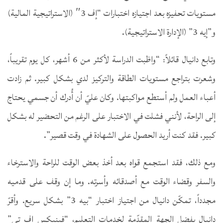
مستويات تحفيزه بعد اجتيازه اختبارات “إف 3″ (الاستراتيجية المالية)
و”إيه 3” (الإدارة الاستراتيجية).
وتابع دانيال قائلاً: “واظبت الدراسة لأكثر من 6 أشهر، كل يوم تقريباً،
وشعرت بتراجع مستويات الطاقة والتركيز لدي بشكل كبير. ثم زادت
أعباء العمل ولم أستطع مواكبتها. وكان عليّ أن أُدرك أن جسمي يحتاج
إلى الراحة، لأنني فشلت في الاختبار على الرغم من التحضير له بشكل
كبير. فقد كنت أريد الحصول على الشهادة في وقت قصير”.
ومع ذلك، فقد استجمع قواه بعد أخذ بعض الوقت للراحة والاسترخاء
والسفر وقضاء الوقت مع أصدقائه وأسرته. وما إن وقف على قدميه
مجدداً، تمكّن دانيال من اجتياز اختبار “بيه 3” بشكل سريع. وأقرّ
دانيال بفضل الجهة المقدّمة لخدمات التعليم، “فينيكس إف تي”