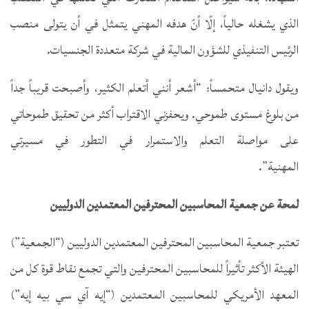
الذي يشغله حالياً، إلّا أنّ هدفه المهني يتمثل في أن يتولى منصب
الرئيس التنفيذي للشؤون المالية في شركة متعددة الجنسيات.
ويقول دانيال متحمساً: “أشعر أنني أتعلم الكثير، وأصبحت قريباً جداً
من بلوغ مستوى طموحي. ويحفزني الاقتراب أكثر من تحقيق طموحاتي
على مواصلة التعلم والاستمرار في التطور في مسيرتي
المهنية”.
لمحة عن جمعية المحاسبين المحترفين المعتمدين الدوليين
تعتبر جمعية المحاسبين المحترفين المعتمدين الدوليين (“الجمعية”)
الهيئة الأكثر تأثيراً للمحاسبين المحترفين والتي تجمع نقاط قوة كل من
المعهد الأمريكي للمحاسبين المعتمدين (“إيه آي سي بيه إيه”)