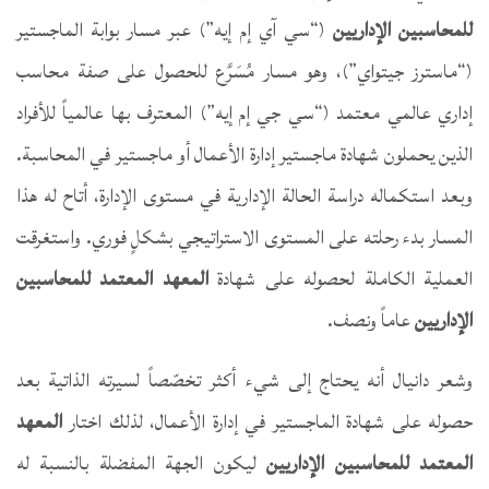
للمحاسبين الإداريين
(“سي آي إم إيه”) عبر مسار بوابة الماجستير
(“ماسترز جيتواي”)، وهو مسار مُسَرَّع للحصول على صفة محاسب
إداري عالمي معتمد (“سي جي إم إيه”) المعترف بها عالمياً للأفراد
الذين يحملون شهادة ماجستير إدارة الأعمال أو ماجستير في المحاسبة.
وبعد استكماله دراسة الحالة الإدارية في مستوى الإدارة، أتاح له هذا
المسار بدء رحلته على المستوى الاستراتيجي بشكلٍ فوري. واستغرقت
العملية الكاملة لحصوله على شهادة
ال
معهد المعتمد للمحاسبين
الإداريين
عاماً ونصف.
وشعر دانيال أنه يحتاج إلى شيء أكثر تخصّصاً لسيرته الذاتية بعد
حصوله على شهادة الماجستير في إدارة الأعمال، لذلك اختار
ال
معهد
المعتمد للمحاسبين الإداريين
ليكون الجهة المفضلة بالنسبة له