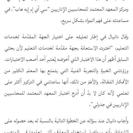
ومركز المعهد المعتمد للمحاسبين الإداريين “سي آي إم إيه هاب”، في
مساعدته على فهم المواد بشكل سريع.
وقال دانيال في إطار تعليقه على اختيار الجهة المقدّمة لخدمات
التعليم: “اخترت الاستعانة بجهة مقدّمة لخدمات التعليم لأن بحثي
السابق أظهر أن هذا الاختبار الذي أخوضه يُعتبر أحد أصعب الاختبارات.
وزوّدتني الخبرة والتجربة الفنية التي يتمتع بها المعلم الكثير من
الأفكار الفعّالة. والأهمّ من ذلك، أنها ساعدتني في التركيز أكثر على
تعلمي لأنه كان لا بدّ أن أدرج اختبار المعهد المعتمد للمحاسبين
الإداريين في جدولي”.
وأجاب دانيال عند سؤاله عن الخطوة التالية بالنسبة له بعد حصوله على
الشهادة، بأنه سيواصل استخدام المعارف التي تعلمها في المنصب