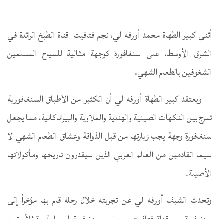
أثنى كبير الطهاة محمد أورفه لي، نجم فتافيت قناة الطبخ الرائدة في
الشرق الأوسط، على سنغافورة كوجهة مثالية للسياح المسلمين
الشغوفين بالطعام الشهي.
ويعتقد كبير الطهاة أورفه لي أن الكثير من الأطباق السنغافورية
تمزج بين النكهات الصينية والهندية والملاوية والبيراناكانية، مما يجعل
سنغافورة وجهة يجب زيارتها من قبل الذواقة وعشاق الطعام الشهي لا
سيما القادمين من العالم العربي الذين سيقدرون تاريخها ومأكولاتها
الأصيلة.
وتحدث الشيف أورفه لي عن تجربته خلال رحلة قام بها مؤخراً إلى
سنغافورة مع قناة فتافيت ومجلس سنغافورة للسياحة، قائلاً: تعج