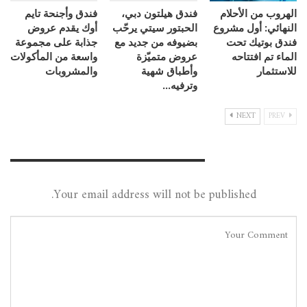
الهروب من الأحلام
فندق هيلتون دبي،
فندق وأجنحة تايم
النهائي: أول مشروع
الحبتور سيتي يرحّب
أوك يقدم عروض
فندق بوتيك تحت
بضيوفه من جديد مع
جذابة على مجموعة
الماء تم افتتاحه
عروض متميّزة
واسعة من المأكولات
للاستثمار
وأطباق شهية
والمشروبات
وترفيه…
NEXT
PREV
Leave A Reply
Your email address will not be published.