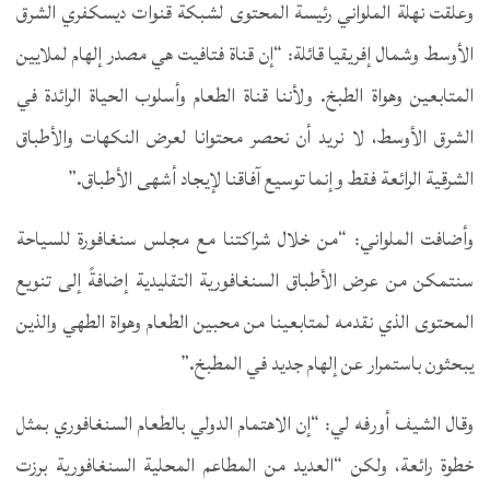
وعلقت نهلة الملواني رئيسة المحتوى لشبكة قنوات ديسكفري الشرق
الأوسط وشمال إفريقيا قائلة: “إن قناة فتافيت هي مصدر إلهام لملايين
المتابعين وهواة الطبخ. ولأننا قناة الطعام وأسلوب الحياة الرائدة في
الشرق الأوسط، لا نريد أن نحصر محتوانا لعرض النكهات والأطباق
الشرقية الرائعة فقط وإنما توسيع آفاقنا لإيجاد أشهى الأطباق.”
وأضافت الملواني: “من خلال شراكتنا مع مجلس سنغافورة للسياحة
سنتمكن من عرض الأطباق السنغافورية التقليدية إضافةً إلى تنويع
المحتوى الذي نقدمه لمتابعينا من محبين الطعام وهواة الطهي والذين
يبحثون باستمرار عن إلهام جديد في المطبخ.”
وقال الشيف أورفه لي: “إن الاهتمام الدولي بالطعام السنغافوري بمثل
خطوة رائعة، ولكن “العديد من المطاعم المحلية السنغافورية برزت