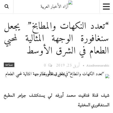
“تعدد النكهات والمطابخ” يجعل
سنغافورة الوجهة المثالية لمحبي
الطعام في الشرق الأوسط
أبريل 23, 2019
0
سياحة
Azadnewsarabic
شيف قناة فتافيت محمد أورفه لي يستكشف جواهر المطبخ
السنغافوري المخفية