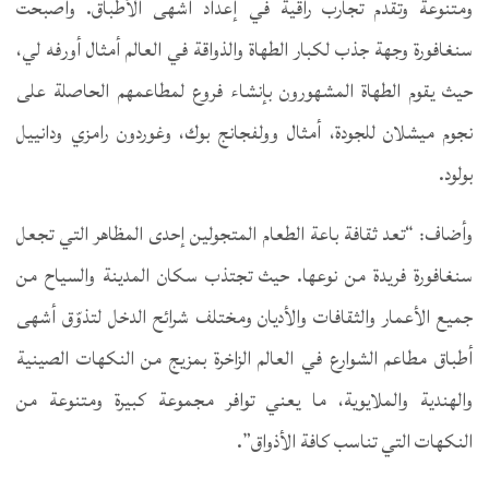
ومتنوعة وتقدم تجارب راقية في إعداد أشهى الأطباق. وأصبحت
سنغافورة وجهة جذب لكبار الطهاة والذواقة في العالم أمثال أورفه لي،
حيث يقوم الطهاة المشهورون بإنشاء فروع لمطاعمهم الحاصلة على
نجوم ميشلان للجودة، أمثال وولفجانج بوك، وغوردون رامزي ودانييل
بولود.
وأضاف: “تعد ثقافة باعة الطعام المتجولين إحدى المظاهر التي تجعل
سنغافورة فريدة من نوعها. حيث تجتذب سكان المدينة والسياح من
جميع الأعمار والثقافات والأديان ومختلف شرائح الدخل لتذوّق أشهى
أطباق مطاعم الشوارع في العالم الزاخرة بمزيج من النكهات الصينية
والهندية والملايوية، ما يعني توافر مجموعة كبيرة ومتنوعة من
النكهات التي تناسب كافة الأذواق”.