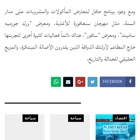
ومع وجود برنامج حافل لمعارض المأكولات والمشروبات على مدار
السنة، مثل مهرجان سنغافورة للأغذية، ومعرض “ورلد جورميه
ساميت”، ومعرض “سافور”، هناك دائماً فعاليات كثيرة أخرى لتجربتها
خارج المطاعم لأولئك الذواقة الذين يقدرون الأصالة المبتكرة، والمزيج
الحقيقي للحداثة والتاريخ.
FACEBOOK
You Might Also Like
اقتصاد
سياحة
سياحة