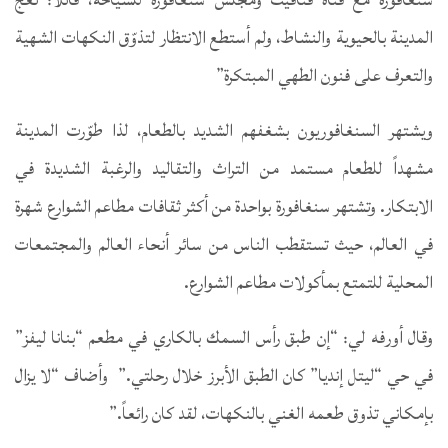
المدينة بالحيوية والنشاط، ولم أستطع الانتظار لتذوّق النكهات الشهية
والتعرف على فنون الطهي المبتكرة”
ويشتهر السنغافوريون بشغفهم الشديد بالطعام، لذا طوّرت المدينة
مشهداً للطعام مستمد من التراث والتقاليد والرغبة الشديدة في
الابتكار. وتشتهر سنغافورة بواحدة من أكثر ثقافات مطاعم الشوارع شهرة
في العالم، حيث تستقطب الناس من سائر أنحاء العالم والمجتمعات
المحلية للتمتع بمأكولات مطاعم الشوارع.
وقال أورفه لي: “إن طبق رأس السمك بالكاري في مطعم “بنانا ليفز”
في حي “ليتل إنديا” كان الطبق الأبرز خلال رحلتي.” وأضاف “لا يزال
بإمكاني تذوق طعمه الغني بالنكهات، لقد كان رائعاً.”