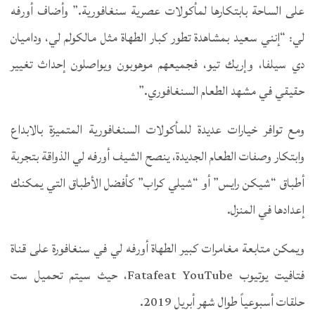
على الساحة بابتكارها لمأكولات عصرية سنغافورية.” وأضاف أورفه
لي: “إنني سعيد بمشاهدة تطور كبار الطهاة مثل مالكولم لي، وداميان
دي سيلفا، وإريك تيو، فجميعهم موهوبون ويواصلون إحداث تغيير
حقيقي في مشهد الطعام السنغافوري.”
ومع توافر خيارات عديدة للمأكولات السنغافورية المتميزة بالابداع
وابتكار وصفات الطعام الجديدة، ينصح الشيف أورفه لي الذواقة بتجربة
أطباق “شيكن رايس” أو “شيلي كراب” كأفضل الأطباق التي يمكنك
إعدادها في المنزل.
ويمكن متابعة مغامرات كبير الطهاة أورفه لي في سنغافورة على قناة
فتافيت يوتيوب Fatafeat YouTube، حيث سيتم تحميل ست
حلقات أسبوعياً طوال شهر أبريل 2019.