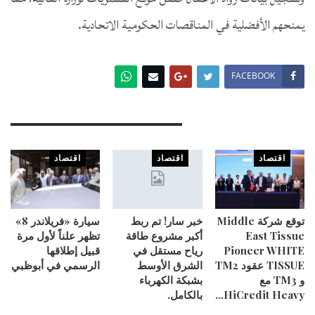
يمنحهم الأفضلية في المناقصات الحكومية الاتحادية.
FACEBOOK
You Might Also Like
اقتصاد
اقتصاد
اقتصاد
توقع شركة Middle
خبر سار! تم ربط
سيارة «فريلاندر 8»
East Tissue
أكبر مشروع طاقة
تظهر علناً لأول مرة
Pioneer WHITE
رياح مستقل في
قبيل إطلاقها
TISSUE عقود TM2
الشرق الأوسط
الرسمي في أبوظبي
و TM3 مع
بشبكة الكهرباء
HiCredit Heavy…
بالكامل.