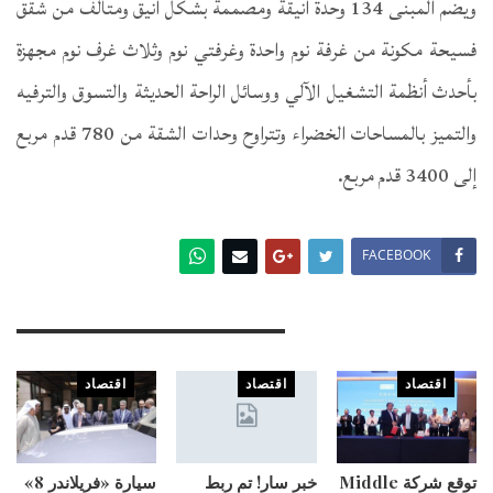
ويضم المبنى 134 وحدة أنيقة ومصممة بشكل أنيق ومتألف من شقق
فسيحة مكونة من غرفة نوم واحدة وغرفتي نوم وثلاث غرف نوم مجهزة
بأحدث أنظمة التشغيل الآلي ووسائل الراحة الحديثة والتسوق والترفيه
والتميز بالمساحات الخضراء وتتراوح وحدات الشقة من 780 قدم مربع
إلى 3400 قدم مربع.
FACEBOOK
You Might Also Like
اقتصاد
اقتصاد
اقتصاد
توقع شركة Middle
خبر سار! تم ربط
سيارة «فريلاندر 8»