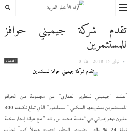
تقدم شركة جيميني حوافز
للمستثمرين
نوفمبر 19, 2018
0
اقتصاد
أعلنت “جيميني للتطوير العقاري” عن مجموعة من الحوافز
للمستثمرين بمشروعها السكني ” سبيلندور” الذي تبلغ تكلفته 300
مليون درهم إماراتي في “مدينة محمد بن راشد ” مع عوائد إيجار سخية
تبلغ 24 % والتي يضمنها المطور لتصبح عاملاً كبيراً لجذب