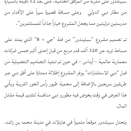
سبيلندور على مقربة من المرافق الخدمية، على بعد 12 دقيقة بالسيارة
من مطار دبي الدولي وعلى مسافة قصيرة سيراً على الأقدام من
مدرستين دوليتين مما يجعل المشروع خياراً جذاباً للمستثمرين”.
تم تصميم مشروع “سبليندور” من فئة “جي + 8” الذي يمتد على
مساحة تزيد عن 320 ألف قدم مربع من قبل إحدى أكبر خمس شركات
معمارية عالمية – أيداس – في حين تم تنفيذ التصاميم التفصيلية من
قبل “دبي للاستشارات” يوفر المشروع إطلالة ممتازة على أفق دبي عبر
طريقين سريعين بالإضافة إلى محمية طيور رأس الخور القريبة ويأتي
هذا العرض في وقت يخوض فيه مطورو دبي منافسة لتقديم قيمة مقابل
المال.
وتحتل سبيلندور موقعاً متميزاً في هارتلاند في مدينة محمد بن راشد،