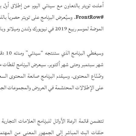
أعلنت تويتر بالتعاون مع سيدتي اليوم عن إطلاق أول بر
#
FrontRow
. وسيُعرض البرنامج على تويتر حصرياً بالل
الموضة لموسم ربيع 2019 في نيويورك ولندن وميلانو وباريس. وسينطلق العرض الأول للبرنامج يوم 8 سبتمبر الجاري.
وسيغط
شهر سبتمبر وحتى شهر أكتوبر. سيعرض البرنامج لقطات مم
وصُنّاع المحتوى. وسيقدم البرنامج صانعة المحتوى السعود
على الإطلالات المحتشمة في العروض والمجموعات الجدي
حلقات البث المباشر إلى الجمهور المعني من المهتمين 