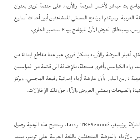
نامج بث مباشر لأخبار الموضة والأزياء على منصة تويتر بعنوان
غة العربية، وسيقدم البرنامج المسائي للمشاهدين أبرز أحداث أسابيع
ي البرنامج الذي ستنتجه “سيدتي” ومدته 10 دقائق، أخبار الموضة والأزياء بشكل فوري عبر عدة مقاطع ابتداءً من
ا وراء الكواليس وأخرى مسجلة، بالإضافة إلى قائمة من المراسلين
ية دارين الياور وأول عارضة أزياء إماراتية رفيعة الهاجسي، ويركز
دة والصيحات وممشي العروض والآراء حول تلك الإطلالات.
تتضمن قائمة الرعاة الأوائل للبرنامج العلامات التجارية لشركة يونيليفر، TRESemmé وLux. وستتيح هذه الرعاية وصول
بالأزياء والموضة المتحدثين باللغة العربية على تويتر، بينما