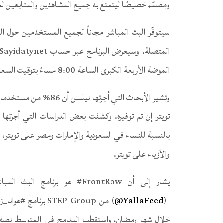
ومصمّم خصيصًا ليتمتع به جميع المشاهدين والمتابعين لح
سيتوفّر البث المباشر مجاناً لجميع المستخدمين حول ال
الموضة الأربعة الكبرى الساعة 8:00 مساءً بتوقيت السعودية.
وتشير الأبحاث التي أجر
تويتر إن تم توفيره. وكشفت بعض الدراسات التي أجرتها هو
والأزياء على تويتر.
يشار إلى أن FrontRow# هو برن
(
YallaFeed@
) من STEP Group بر
خلال شهر رمضان، واستقطب البرنامج في المتوسط نصف