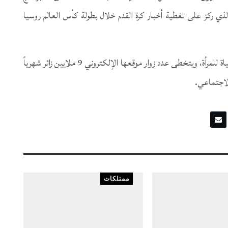
 باللغة العربية على تويتر بعنوان YallaGoal# الذي ركز على تغطية أخبار كرة القدم خلال بطولة كأس العالم روسيا
وتعد “سيدتي” مجموعة رقمية تعني بالترفيه وأسلوب الحياة للمرأة، ويتخطى عدد زوار موقعها الإلكتروني 9 ملايين زائر شهرياً
ممتلكات