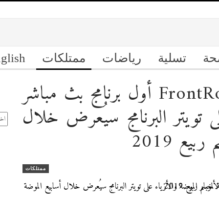
حة
تسلية
رياضات
ممتلكات
glish
تويتر وسيدتي يُطلقان #FrontRow أول برنامج بث مباشر
ال
ى تويتر البرنامج سيُعرض خلال
الأ
بيع 2019
ممتلكات