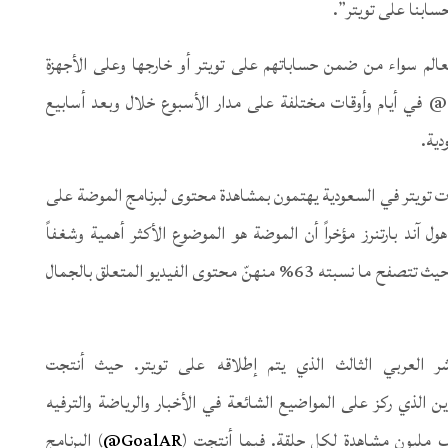
سابنا على تويتر”.
عالم سواء من ضمن حساباتهم على تويتر أو خارجها وعلى الأجهزة
المتصلة. وسيعرض البرنامج عبر حساب Sayidatynet@ في أيام وأوقات مختلفة على مدار الأسبوع خلال وبعد أسابيع
تها نيلسن أن 86% من مستخدمات تويتر في السعودية يهتمون بمشاهدة محتوى لبرنامج الموضة على
ل آند بارتنرز مؤخراً أن الموضة هو الموضوع الأكثر أهمية وشغفاً
بالنسبة للنساء في السعودية والإمارات ومصر على تويتر، حيث تتصفح ما نسبته 63% منهنّ محتوى الفيديو المتعلق بالجمال
امج البث المباشر العربي الثالث الذي يتم إطلاقه على تويتر. حيث أنتجت
نامج #هوانا_زين الذي ركز على المواضيع الشائعة في الأخبار والرياضة والترفيه
 مليون مشاهدة لكل حلقة. فيما أنتجت (
GoalAR@
) البرنامج