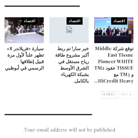
You Might Also Like
اقتصاد
اقتصاد
اقتصاد
توقع شركة Middle
خبر سار! تم ربط
سيارة «فريلاندر 8»
East Tissue
أكبر مشروع طاقة
تظهر علناً لأول مرة
Pioneer WHITE
رياح مستقل في
قبيل إطلاقها
TISSUE عقود TM2
الشرق الأوسط
الرسمي في أبوظبي
و TM3 مع
بشبكة الكهرباء
HiCredit Heavy…
بالكامل.
NEXT
PREV
Leave A Reply
Your email address will not be published.