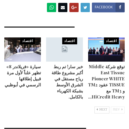
FACEBOOK
You Might Also Like
اقتصاد
اقتصاد
اقتصاد
توقع شركة Middle
خبر سار! تم ربط
سيارة «فريلاندر 8»
East Tissue
أكبر مشروع طاقة
تظهر علناً لأول مرة
Pioneer WHITE
رياح مستقل في
قبيل إطلاقها
TISSUE عقود TM2
الشرق الأوسط
الرسمي في أبوظبي
و TM3 مع
بشبكة الكهرباء
HiCredit Heavy…
بالكامل.
NEXT
PREV
Leave A Reply