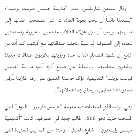
وقال ستيفن شاربليس، مدير “مدرسة جيمس فيرست بوينت”:
“يسعدنا دائماً أن نرحب بعودة العائلات التي تصطحب أطفالها إلى
مدارسهم، ويسرنا أن نرى هؤلاء الطلاب مفعمين بالحيوية ومستعدين
للعودة إلى الصفوف الدراسية وتجديد صداقاتهم مع أقرانهم. كما أنه من
الرائع أن نشهد انضمام طلاب جدد ورؤيتهم يكوّنون صداقات جديدة
ويلتقون بمعلميهم. وبالنيابة عن جميع أفراد أسرة مدرسة ’جيمس
فيرست بوينت‘ التعليمية، نؤكد حرصنا العميق على رفد طلابنا بأرقى
مستويات التعليم بما يحقق رضا عائلاتهم”.
وفي الوقت الذي استقبلت فيه مدرسة “جيمس فاوندرز – المزهر” التي
افتتحت حديثاً نحو 1500 طالب جديد في صفوفها، كانت “أكاديمية
جيمس ولينغتون – شارع الخيل”، واحدة من المدارس العديدة التي