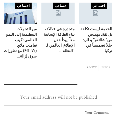
اجتماعي
اجتماعي
اجتماعي
الخدمة ليست تكلفة،
متجذرة في GBA ،
من التحولات
بل ثقة: مهندس
بناء الطاقة الإيجابية
التنظيمية إلى النمو
من”شاانغو” يطارد
معاً: يبدأ حفل
العالمي: كيف
خللاً تصميمياً في
الإطلاق العالمي لـ
تعاملت ملاي
تركيا
“النظام…
(MLAY) مع تطورات
سوق إزالة…
NEXT
PREV
Leave A Reply
Your email address will not be published.