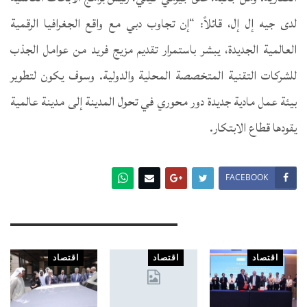
لدى جيه إل إل، قائلاً: “إن تجاوب دبي مع واقع الجغرافيا الرقمية
العالمية الجديدة، يبشر باستمرار تقديم مزيج فريد من عوامل الجذب
للشركات التقنية المتخصصة المحلية والدولية. وسوف يكون لتطوير
بيئة عمل مادية جديدة دور محوري في تحول المدينة إلى مدينة عالمية
يقودها قطاع الابتكار.
FACEBOOK
You Might Also Like
اقتصاد
اقتصاد
اقتصاد