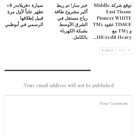
توقع شركة Middle
خبر سار! تم ربط
سيارة «فريلاندر 8»
East Tissue
أكبر مشروع طاقة
تظهر علناً لأول مرة
Pioneer WHITE
رياح مستقل في
قبيل إطلاقها
TISSUE عقود TM2
الشرق الأوسط
الرسمي في أبوظبي
و TM3 مع
بشبكة الكهرباء
HiCredit Heavy…
بالكامل.
NEXT
PREV
Leave A Reply
Your email address will not be published.