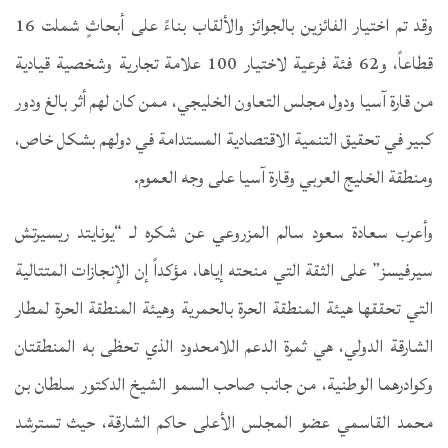
وقد تم اختيار الفائزين بالجوائز والألقاب بناءً على أبحاثٍ شملت 16
قطاعاً، و62 فئة فرعية لاختيار 100 علامة تجارية وشخصية قيادية
من قارة آسيا ودول مجلس التعاون الخليجي، ممن كان لهم أثر بالغ ودور
كبير في تحقيق التنمية الاقتصادية المستدامة في دولهم بشكل خاص،
ومنطقة الخليج العربي وقارة آسيا على وجه العموم.
وأعرب سعادة سعود سالم المزروعي عن شكره لـ “يونايتد ريسيرتش
سيرفيسز” على الثقة التي منحته إياها، مؤكداً إن الإنجازات المتتالية
التي تحققها هيئة المنطقة الحرة بالحمرية وهيئة المنطقة الحرة لمطار
الشارقة الدولي، هي ثمرة الدعم اللامحدود الذي تحظى به المنطقتان
وكوادرهما الوطنية، من جانب صاحب السمو الشيخ الدكتور سلطان بن
محمد القاسمي عضو المجلس الأعلى حاكم الشارقة، حيث تسترشد