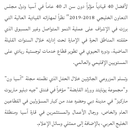
لأفضل 40 قيادياً مؤثراً دون سن الـ 40 عاماً في آسيا ودول مجلس
التعاون الخليجي 2018-2019″ نظراً لمهاراته القيادية العالية التي
برزت في الإشراف على عملية النمو المتواصل وغير المسبوق الذي
حققته المناطق الحرة في الإمارة تحت إدارته خلال السنوات القليلة
الماضية، ودوره الحيوي في تطوير قطاع خدمات لوجستية ريادي على
المستويين الإقليمي والعالمي.
وتسلم المزروعي الجائزتين خلال الحفل الذي نظمته مجلة “آسيا ون”
و”مجموعة يونايتد وورلد القابضة” مؤخراً في فندق “جيه دبليو ماريوت
ماركيز” في مدينة دبي وحضره عدد من كبار المسؤولين في القطاعين
العام والخاص، ورجال الأعمال والمستثمرين في قارة آسيا ومنطقة
الخليج العربي، بالإضافة إلى ممثلي وسائل الإعلام.