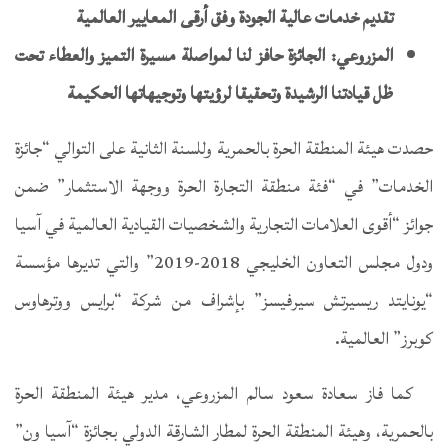
تقديم خدمات عالية الجودة وفق أرقى المعايير العالمية
المزروعي: الجائزة حافز لنا لمواصلة مسيرة التميز والعطاء تحت
ظل قيادتنا الرشيدة وتحقيقا لرؤيتها وتوجيهاتها الحكيمة
حصدت هيئة المنطقة الحرة بالحمرية وللسنة الثانية على التوالي “جائزة
الخدمات” في “فئة منطقة التجارة الحرة ووجهة الاستثمار” ضمن
جوائز “أقوى العلامات التجارية والشخصيات القيادية العالمية في آسيا
ودول مجلس التعاون الخليجي 2018-2019” والتي تديرها مؤسسة
“يونايتد ريسيرتش سيرفيسز” بإشراف من شركة “برايس ووترهاوس
كوبرز” العالمية.
كما فاز سعادة سعود سالم المزروعي، مدير هيئة المنطقة الحرة
بالحمرية، وهيئة المنطقة الحرة لمطار الشارقة الدولي بجائزة “آسيا ون”