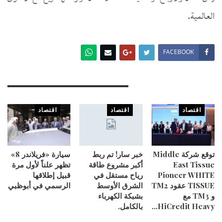
العالمية.
FACEBOOK
You Might Also Like
اقتصاد
اقتصاد
اقتصاد
توقع شركة Middle
خبر سار! تم ربط
سيارة «فريلاندر 8»
East Tissue
أكبر مشروع طاقة
تظهر علناً لأول مرة
Pioneer WHITE
رياح مستقل في
قبيل إطلاقها
TISSUE عقود TM2
الشرق الأوسط
الرسمي في أبوظبي
و TM3 مع
بشبكة الكهرباء
HiCredit Heavy…
بالكامل.