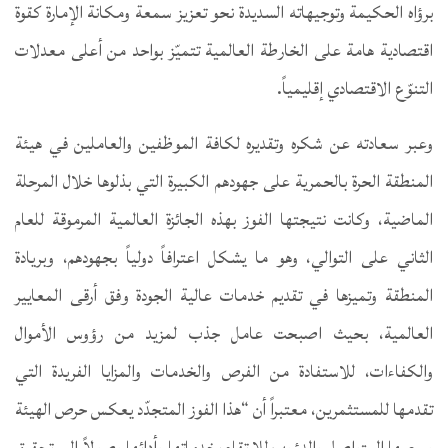
برؤاه الحكيمة وتوجيهاته السديدة نحو تعزيز سمعة ومكانة الإمارة كقوة
اقتصادية هامة على الخارطة العالمية تتميّز بواحد من أعلى معدلات
التنوّع الاقتصادي إقليمياً.
وعبر سعادته عن شكره وتقديره لكافة الموظفين والعاملين في هيئة
المنطقة الحرة بالحمرية على جهودهم الكبيرة التي بذلوها خلال المرحلة
الماضية، وكانت نتيجتها الفوز بهذه الجائزة العالمية المرموقة للعام
الثاني على التوالي، وهو ما يشكل اعترافاً دولياً بجهودهم، وبريادة
المنطقة وتميزها في تقديم خدمات عالية الجودة وفق أرقى المعايير
العالمية، بحيث اصبحت عامل جذب لمزيد من رؤوس الأموال
والكفاءات، للاستفادة من الفرص والخدمات والمزايا الفريدة التي
تقدمها للمستثمرين، معتبراً أن “هذا الفوز المتجدّد يعكس حرص الهيئة
وسعيها المتواصل والدؤوب للارتقاء بخدماتها وأدائها وصولاً إلى تحقيق