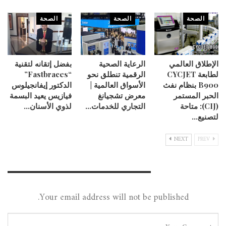
الصحة
الصحة
الصحة
الإطلاق العالمي
الرعاية الصحية
بفضل إتقانه لتقنية
لطابعة CYCJET
الرقمية تنطلق نحو
“Fastbraces”
B900 بنظام نفث
الأسواق العالمية |
الدكتور إيفانجيلوس
الحبر المستمر
معرض تشجيانغ
فيازيس يعيد البسمة
(CIJ): متاحة
التجاري للخدمات…
لذوي الأسنان…
لتصنيع…
NEXT
PREV
Leave A Reply
Your email address will not be published.