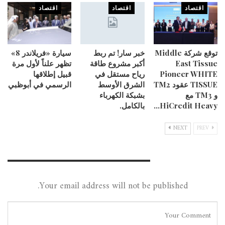
اقتصاد
اقتصاد
اقتصاد
توقع شركة Middle
خبر سار! تم ربط
سيارة «فريلاندر 8»
East Tissue
أكبر مشروع طاقة
تظهر علناً لأول مرة
Pioneer WHITE
رياح مستقل في
قبيل إطلاقها
TISSUE عقود TM2
الشرق الأوسط
الرسمي في أبوظبي
و TM3 مع
بشبكة الكهرباء
HiCredit Heavy…
بالكامل.
NEXT
PREV
Leave A Reply
Your email address will not be published.