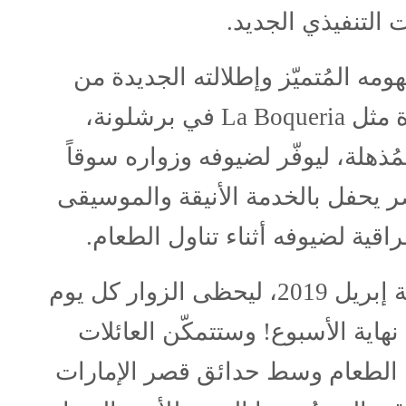
التنفيذي الجديد.
ه المُتميّز وإطلالته الجديدة من
ة مثل
La Boqueria
في برشلونة،
مُذهلة، ليوفّر لضيوفه وزواره سوقاً
صر يحفل بالخدمة الأنيقة والموسيقى
راقية لضيوفه أثناء تناول الطعام.
يستمر “برنش القصر” حتى نهاية إبريل 2019، ليحظى الزوار كل يوم
هاية الأسبوع! وستتمكّن العائلات
ل الطعام وسط حدائق قصر الإمارات