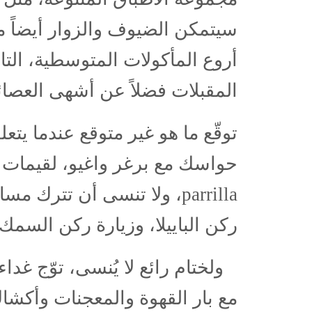
سيتمكن الضيوف والزوار أيضاً 
أروع المأكولات المتوسطية، التا
المقبلات فضلاً عن أشهى العصائ
توقّع ما هو غير متوقع عندما يت
حواسك مع برغر واغيو، لقيمات 
parrilla
، ولا تنسى أن تترك مسا
ركن الباييلا، وزيارة ركن السمك 
ولختام رائع لا يُنسى، توّج غ
مع بار القهوة والمعجنات وأكشاك