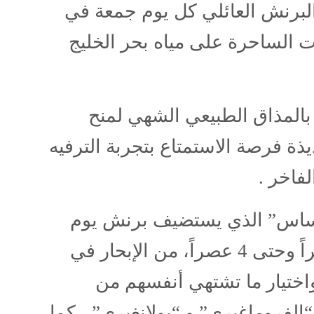
لبرنش العائلي كل يوم جمعة في
لات الساحرة على مياه بحر الخليج
بالمذاق الطبيعي الشهي لمنح
ذة فرصة الاستمتاع بتجربة الترفيه
فاخر .
ساس” الذي يستضيف برنش يوم
الجمعة مابين الساعة 12:30 ظهراً وحتى 4 عصراً، من الإبحار في
اختيار ما تشتهي أنفسهم من
“الفروماغيري” و “بولانغيري”،
كما