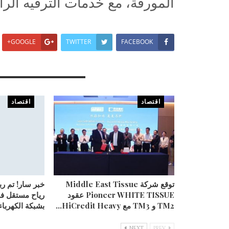
المورقة، مع خدمات الترفيه الراق
GOOGLE+
TWITTER
FACEBOOK
You Might Also Like
اقتصاد
اقتصاد
توقع شركة Middle East Tissue
خبر سار! تم ر
Pioneer WHITE TISSUE عقود
رياح مستقل ف
TM2 و TM3 مع HiCredit Heavy…
بشبكة الكهرباء
NEXT
PREV