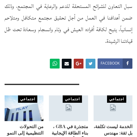
سبل التعاون للشرائح المستحقة للدعم والرعاية في المجتمع، وذلك
ضمن أهدافنا في العمل من أجل تحقيق مجتمع متكافل ومتلاحم
إنسانياً، يتيح لكافة أفراده العيش في وئام وانسجام وسعادة تحت ظل
قيادتنا الرشيدة.
FACEBOOK
You Might Also Like
اجتماعي
اجتماعي
اجتماعي
الخدمة ليست تكلفة،
متجذرة في GBA ،
من التحولات
بل ثقة: مهندس
بناء الطاقة الإيجابية
التنظيمية إلى النمو