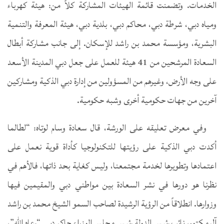
الخدمات. وتضمنت قائمة الهيئات المشاركة كلاً من: هيئة كهرباء
ومياه دبي، شرطة دبي، محاكم دبي، بلدية دبي، هيئة المعرفة والتنمية
البشرية، ومؤسسة محمد بن راشد للإسكان. إلى جانب مشاركة أبطال
السعادة المرشحين من 41 هيئة للعمل على جعل دبي المدينة الأسعد
على وجه الأرض، وغيرهم من المسؤولين من إدارة دبي الذكية ومشاركين
آخرين من جهات حكومية أخرى وشبه حكومية.
وفي معرض تعليقه على الورشة، قال سعادة وسام لوتاه: “لطالما
أكدت دبي الذكية على رؤيتها للتكنولوجيا كأداة قوية نعمل على
اعتمادها وتطويرها لخدمة مجتمعنا، وليس كغاية بحد ذاتها، فالأهم في
نظرنا هو دورها في نشر السعادة بين مواطني دبي والمقيمين فيها
وزوارها. انطلاقاً من الرؤية الرشيدة لصاحب السمو الشيخ محمد بن راشد
آل مكتوم، نائب رئيس الدولة رئيس مجلس الوزراء حاكم دبي “رعاه الله”،