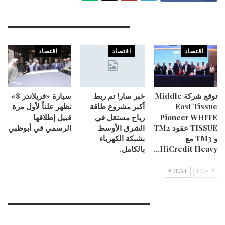
You Might Also Like
اقتصاد
اقتصاد
اقتصاد
توقع شركة Middle
خبر سار! تم ربط
سيارة «فريلاندر 8»
East Tissue
أكبر مشروع طاقة
تظهر علناً لأول مرة
Pioneer WHITE
رياح مستقل في
قبيل إطلاقها
TISSUE عقود TM2
الشرق الأوسط
الرسمي في أبوظبي
و TM3 مع
بشبكة الكهرباء
HiCredit Heavy…
بالكامل.
NEXT
PREV
Leave A Reply