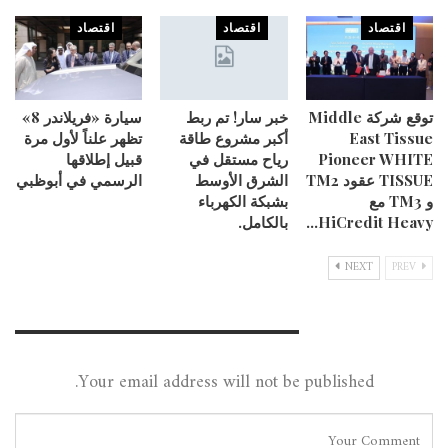
اقتصاد
اقتصاد
اقتصاد
توقع شركة Middle
خبر سار! تم ربط
سيارة «فريلاندر 8»
East Tissue
أكبر مشروع طاقة
تظهر علناً لأول مرة
Pioneer WHITE
رياح مستقل في
قبيل إطلاقها
TISSUE عقود TM2
الشرق الأوسط
الرسمي في أبوظبي
و TM3 مع
بشبكة الكهرباء
HiCredit Heavy…
بالكامل.
NEXT
PREV
Leave A Reply
Your email address will not be published.