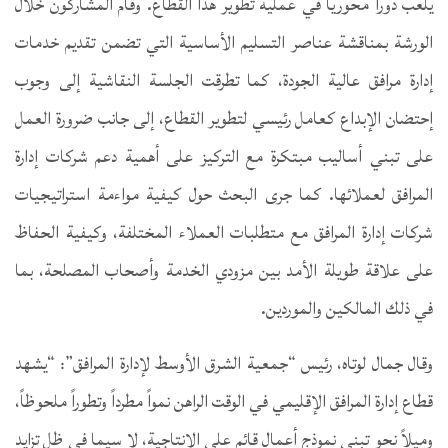
يلعب دوراً محورياً في عملية تطوير هذا القطاع. وقام المشاركون خلال
الورشة بمناقشة عناصر التسليم الأساسية التي تضمن تقديم خدمات
إدارة مرافق عالية الجودة، كما تطرقت الجلسة النقاشية إلى وجوب
إحتضان الإبداع كعامل رئيسي لتطوير القطاع، إلى جانب ضرورة العمل
على تبني أساليب مبتكرة مع التركيز على أهمية دعم شركات إدارة
المرافق لعملائها. كما جرى البحث حول كيفية مواءمة استراتيجيات
شركات إدارة المرافق مع متطلبات العملاء المختلفة، وكيفية الحفاظ
على علاقة طويلة الأمد بين مزودي الخدمة وأصحاب المصلحة، بما
في ذلك المالكين والموردين.
وقال جمال لوتاه، رئيس “جمعية الشرق الأوسط لإدارة المرافق”: “يشهد
قطاع إدارة المرافق الإقليمي في الوقت الراهن نمواً مطرداً وتطوراً ملحوظاً،
وميلاً نحو تبني نموذج أعمال قائم على الإنتاجية، لا سيما في ظل تزايد