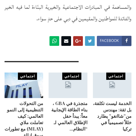
والمساهمة في المبادرات الاجتماعية والخيرية البنّاءة لما فيه الخير
والفائدة للمواطنين والمقيمين في دبي على حدٍ سواء.
FACEBOOK
You Might Also Like
اجتماعي
اجتماعي
اجتماعي
الخدمة ليست تكلفة،
متجذرة في GBA ،
من التحولات
بل ثقة: مهندس
بناء الطاقة الإيجابية
التنظيمية إلى النمو
من”شاانغو” يطارد
معاً: يبدأ حفل
العالمي: كيف
خللاً تصميمياً في
الإطلاق العالمي لـ
تعاملت ملاي
تركيا
“النظام…
(MLAY) مع تطورات
سوق إزالة…