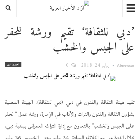
’دبي للثقافة‘ تقيم ورشة للحفر
على الجبس والخشب
يوليو 24, 2018
0
اجتماعي
Abnewsar
تقيم هيئة الثقافة والفنون في دبي (دبي للثقافة)، الهيئة المعنية
بشؤون الثقافة والفنون والتراث والآداب في الإمارة، ورشة عمل “الحفر
على الجبس والخشب” بالتعاون مع إدارة التراث العمراني ببلدية دبي،
خلال الفترة من يوم الثلاثاء الموافق 24 يوليو وحتى الخميس 26 يوليو