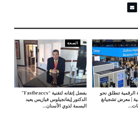
الصحة
 الرقمية تنطلق نحو
بفضل إتقانه لتقنية “Fastbraces”
ية | معرض تشجيانغ
الدكتور إيفانجيلوس فيازيس يعيد
مات…
البسمة لذوي الأسنان…