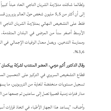
ولطالما شكلت متلازمة الشريان التاجي الحاد عبئاً كبيراً
فقط على التشخيص النهائي بمتلازمة الشريان التاجي ال
الأوسط أصغر سناً من المرضى في البلدان المتقدمة
وممارسة التدخين. ويصل معدل الوفيات الإجمالي في المس
3,6%.
وقال الدكتور أكرم عزمي، العضو المنتدب لشركة بيكمان 
قطاع التشخيص السريري في التركيز على التحسين المستم
تسجيل مستويات منخفضة للغاية من التروبونين، ما يسهم 
مدار فترات زمنية قصيرة تصل إلى ساعتين تم جمعها من ال
وأضاف: “يساعد هذا الجهاز الأطباء في اتخاذ قرارات أس