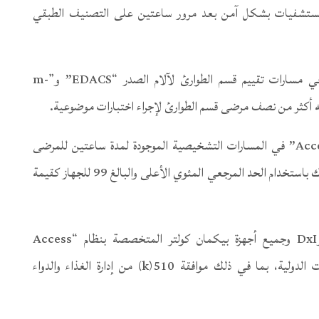
من المستشفيات بشكل آمن بعد مرور ساعتين على التصنيف الطبقي
ووجد الخبراء أن استخدام جهاز “Access hsTnI” في مسارات تقييم قسم الطوارئ لآلام الصدر “EDACS” و”m-
وأثبتت الدراسة جودة الأداء السريري لجهاز “Access hsTnI” في المسارات التشخيصية الموجودة لمدة ساعتين للمرضى
الذين يشتبه بإصابتهم بمتلازمة الشريان التاجي الحاد، وذلك باستخدام الحد المرجعي المئوي الأعلى والبالغ 99 للجهاز كقيمة
ويتوافق جهاز “Access hsTnI” مع Access 2 وDxI وجميع أجهزة بيكمان كولتر المتخصصة بنظام “Access
immunoassay”. وقد حصل الجهاز على الاعتمادات الدولية، بما في ذلك موافقة 510(k) من إدارة الغذاء والدواء