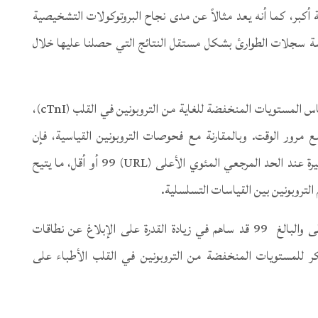
 أكبر، كما أنه يعد مثالاً عن مدى نجاح البروتوكولات التشخيصية
سة سجلات الطوارئ بشكل مستقل النتائج التي حصلنا عليها خلال
وتسمح الحساسية العالية لجهاز “Access hsTnI” بقياس المستويات المنخفضة للغاية من التروبونين في القلب (cTnI)،
مرور الوقت. وبالمقارنة مع فحوصات التروبونين القياسية، فإن
فحوصات الحساسية العالية تثبت الدقة المعززة بدرجة كبيرة عند الحد المرجعي المئوي الأعلى (URL) 99 أو أقل، ما يتيح
لتروبونين بين القياسات التسلسلية.
يذكر أن التحديد الأكثر دقة للحد المرجعي المئوي الأعلى والبالغ 99 قد ساهم في زيادة القدرة على الإبلاغ عن نطاقات
كر للمستويات المنخفضة من التروبونين في القلب الأطباء على