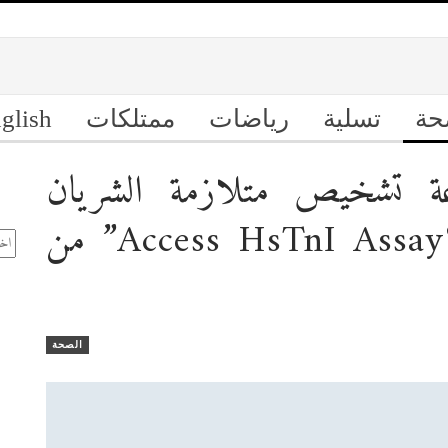
حة
تسلية
رياضات
ممتلكات
glish
ة تشخيص متلازمة الشريان
ال
التاجي الحادة عبر جهاز “Access HsTnI Assay” من
الأ
الصحة