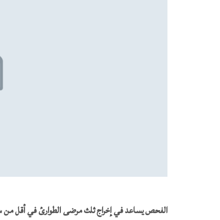
الفحص يساعد في إخراج ثلث
م
رضى الطوارئ في أقل من س