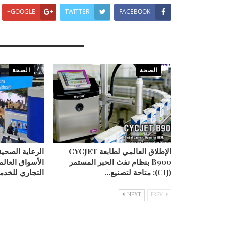
GOOGLE+
TWITTER
FACEBOOK
You Might Also Like
الصحة
الصحة
الإطلاق العالمي لطابعة CYCJET
الرعاية الصحية
B900 بنظام نفث الحبر المستمر
الأسواق العالم
(CIJ): متاحة لتصنيع…
التجاري للخد
NEXT
PREV