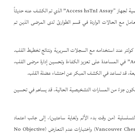
أشادت دراسة حديثة حول سجلات الطوارئ بالدقة التشخيصية لجهاز “Access hsTnI Assay” الذي تم الكشف عنه حديثاً
امل مع الحالات الواردة في قسم الطوارئ لدى المرضى الذين تم
 كولتر عند استخدامه مع السجلات السريرية ونتائج تخطيط القلب.
وتدعم هذه النتائج جدوى استخدام جهاز “Access hsTnI” في المساعدة على تعزيز الكفاءة وتحسين إدارة مرضى القلب،
ة، قد تساعد في الكشف المبكر عن احتشاء عضلة القلب.
 الدراسة أن إضافة جهاز “Access hsTnI” ليكون جزءً من المسارات التشخيصية الحالية، قد يساهم في تحسين
تسلسلية (من وقت بدء الألم ولغاية ساعتين)، إلى جانب اعتماد
المسارات الجديدة لقواعد فانكوفر لآلام الصدر (Vancouver Chest Pain) واختبارات عدم التعارض (No Objective