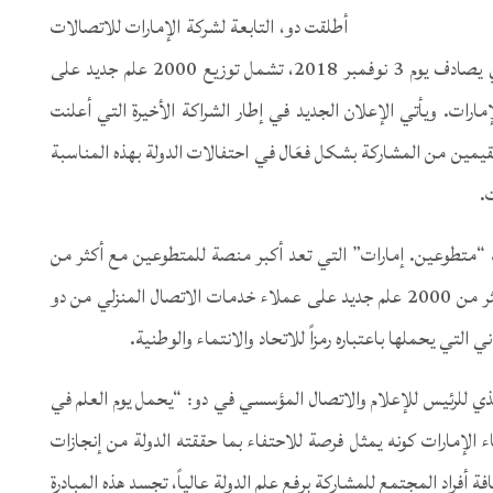
أطلقت دو، التابعة لشركة الإمارات للاتصالات
المتكاملة، مبادرة مميزة احتفاءً بيوم العلم الإماراتي، الذي يصادف يوم 3 نوفمبر 2018، تشمل توزيع 2000 علم جديد على
ارات. ويأتي الإعلان الجديد في إطار الشراكة الأخيرة التي أعلنت
يمين من المشاركة بشكل فعَال في احتفالات الدولة بهذه المناسبة
.
 “متطوعين. إمارات” التي تعد أكبر منصة للمتطوعين مع أكثر من
335 ألف متطوع منذ إطلاقها وحتى الآن، على توزيع أكثر من 2000 علم جديد على عملاء خدمات الاتصال المنزلي من دو
ني التي يحملها باعتباره رمزاً للاتحاد والانتماء والوطنية.
نفيذي للرئيس للإعلام والاتصال المؤسسي في دو: “يحمل يوم العلم في
اء الإمارات كونه يمثل فرصة للاحتفاء بما حققته الدولة من إنجازات
فة أفراد المجتمع للمشاركة برفع علم الدولة عالياً، تجسد هذه المبادرة