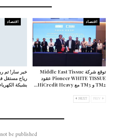
You Might Also Like
اقتصاد
اقتصاد
توقع شركة Middle East Tissue
خبر سار! تم ر
Pioneer WHITE TISSUE عقود
رياح مستقل ف
TM2 و TM3 مع HiCredit Heavy…
بشبكة الكهرباء
NEXT
PREV
Leave A Reply
not be published.