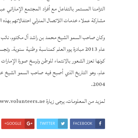
التزامنا المستمر بالتفاعل مع أفراد المجتمع الإماراتي 
مشاركة عملاء خدمات اللاتصال المنزلي احتفالاتهم بهذه المن
وكان صاحب السمو الشيخ محمد بن راشد آل مكتوم، نائب رئي
عام 2013 مبادرة يوم العلم كمناسبة وطنية سنوية. 
كونها تعزز الشعور بالانتماء للوطن وترسخ صورة الإمارات 
عام، وهو التاريخ الذي أصبح فيه صاحب السمو الشيخ خليفة
2004.
لمزيد من المعلومات، يرجى زيارة www.volunteers.ae أو du.ae
GOOGLE+
TWITTER
FACEBOOK