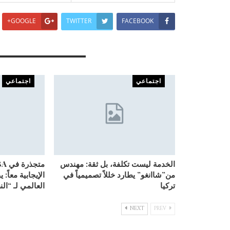
GOOGLE+
TWITTER
FACEBOOK
You Might Also Like
اجتماعي
اجتماعي
الخدمة ليست تكلفة، بل ثقة: مهندس
من”شاانغو” يطارد خللاً تصميمياً في
الإيجابية معاً: 
تركيا
العالمي لـ “ال
NEXT
PREV