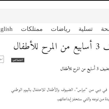
حة
تسلية
رياضات
ممتلكات
glish
طفال
ال
الأ
اجتماعي
ة في دبي من “مِراس”، الضيوف والأطفال للاحتفال باليوم الوطني
ة من نوعه والتي ستحفز إبداعاتهم.