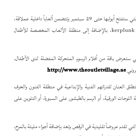
وتشمل الأنشطة الاحتفالية المنطقة الإبداعية للأطفال والتي ستفتح أبوابها حتى 29 سبتمبر وتتضمن ألعاباً داخلية عملاقة،
تشمل لعبة جينغا والثعابين والسلالم، ولعبة xoxo و kerplunk، بالإضافة إلى منطقة الألعاب المخصصة للأطفال
ستعرض باقة من أفلام الرسوم المتحركة المفضلة لدى الأطفال.
روني
http://www.theoutletvillage.ae
ق العنان لقدراتهم الفنية والإبداعية في منطقة الفنون والحرف
لوحات الورقية، أو الرسم بالطبشور على السبورة، أو التلوين على
لتي تقدم عروضاً تقليدية في الرقص وتعد بإضافة أجواء مليئة بالمرح،