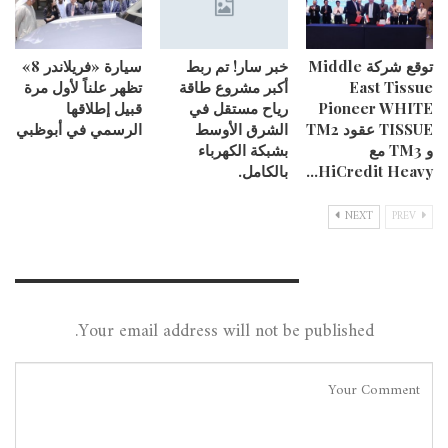
توقع شركة Middle
خبر سار! تم ربط
سيارة «فريلاندر 8»
East Tissue
أكبر مشروع طاقة
تظهر علناً لأول مرة
Pioneer WHITE
رياح مستقل في
قبيل إطلاقها
TISSUE عقود TM2
الشرق الأوسط
الرسمي في أبوظبي
و TM3 مع
بشبكة الكهرباء
HiCredit Heavy…
بالكامل.
NEXT
PREV
Leave A Reply
Your email address will not be published.