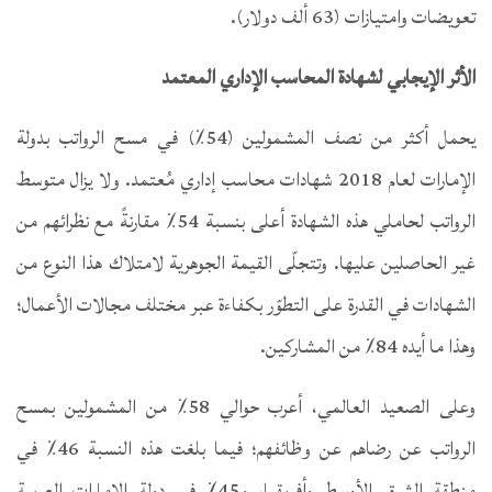
تعويضات وامتيازات (63 ألف دولار).
الأثر الإيجابي لشهادة المحاسب الإداري المعتمد
يحمل أكثر من نصف المشمولين (54٪) في مسح الرواتب بدولة
الإمارات لعام 2018 شهادات محاسب إداري مُعتمد. ولا يزال متوسط
الرواتب لحاملي هذه الشهادة أعلى بنسبة 54٪ مقارنةً مع نظرائهم من
غير الحاصلين عليها. وتتجلّى القيمة الجوهرية لامتلاك هذا النوع من
الشهادات في القدرة على التطوّر بكفاءة عبر مختلف مجالات الأعمال؛
وهذا ما أيده 84٪ من المشاركين.
وعلى الصعيد العالمي، أعرب حوالي 58٪ من المشمولين بمسح
الرواتب عن رضاهم عن وظائفهم؛ فيما بلغت هذه النسبة 46٪ في
منطقة الشرق الأوسط وأفريقيا، و45٪ في دولة الإمارات العربية