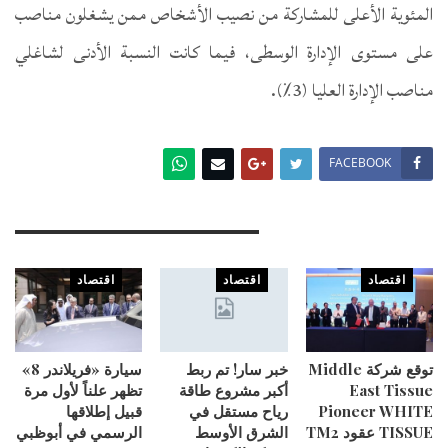
المئوية الأعلى للمشاركة من نصيب الأشخاص ممن يشغلون مناصب
على مستوى الإدارة الوسطى، فيما كانت النسبة الأدنى لشاغلي
مناصب الإدارة العليا (3٪).
FACEBOOK
You Might Also Like
اقتصاد
اقتصاد
اقتصاد
توقع شركة Middle
خبر سار! تم ربط
سيارة «فريلاندر 8»
East Tissue
أكبر مشروع طاقة
تظهر علناً لأول مرة
Pioneer WHITE
رياح مستقل في
قبيل إطلاقها
TISSUE عقود TM2
الشرق الأوسط
الرسمي في أبوظبي