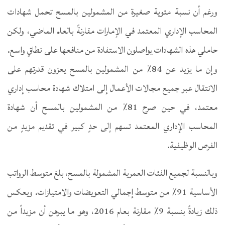
ورغم أن نسبة مئوية صغيرة من المشمولين بالمسح تحمل شهادات
المحاسب الإداري المعتمد في الإمارات مقارنةً بالعام الماضي، ولكن
حاملي هذه الشهادات يواصلون الاستفادة من منافعها على نطاقٍ واسع.
وإن ما يزيد عن 84٪ من المشمولين بالمسح يعزون قدرتهم على
الانتقال عبر جميع مجالات الأعمال إلى امتلاك شهادة محاسب إداري
معتمد، في حين صرح 81٪ من المشمولين بالمسح أن شهادة
المحاسب الإداري المعتمد تسهم إلى حدٍ كبير في تقديم مزيدٍ من
الفرص الوظيفية.
وبالنسبة لجميع الفئات العمرية المشمولة بالمسح، بلغ متوسط الرواتب
الأساسية 91٪ من متوسط إجمالي التعويضات والامتيازات. ويعكس
ذلك زيادةً بنسبة 9٪ مقارنة بعام 2016، وهو ما يبرهن أن مزيداً من