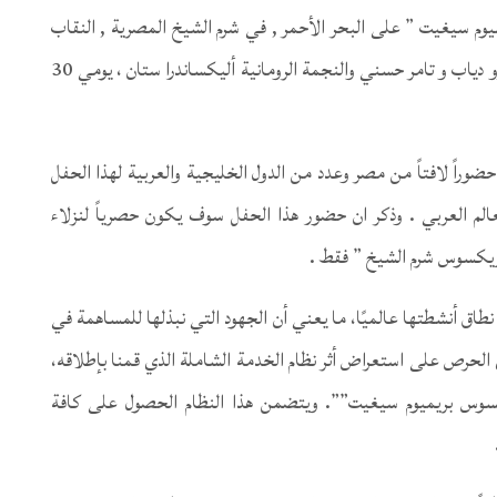
وم سيغيت ” على البحر الأحمر , في شرم الشيخ المصرية , النقاب
عن الاستعدادات لإقامة حفل ضخم يحييه المطربين عمرو دياب و تامر حسني والنجمة الرومانية أليكساندرا ستان ، يومي 30
حضوراً لافتاً من مصر وعدد من الدول الخليجية والعربية لهذا الحفل
م العربي . وذكر ان حضور هذا الحفل سوف يكون حصرياً لنزلاء
يكسوس شرم الشيخ ” فقط .
طاق أنشطتها عالميًا، ما يعني أن الجهود التي نبذلها للمساهمة في
لحرص على استعراض أثر نظام الخدمة الشاملة الذي قمنا بإطلاقه،
كسوس بريميوم سيغيت””. ويتضمن هذا النظام الحصول على كافة