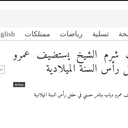
حة
تسلية
رياضات
ممتلكات
glish
 شرم الشيخ يستضيف عمرو
ال
رأس السنة الميلادية
الأ
سياحة